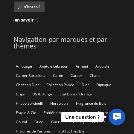
(
en savoir +
)
Navigation par marques et par
thèmes :
Amouage
Anatole Lebreton
Armani
Arquiste
Carner Barcelona
Caron
Cartier
Chanel
Christian Dior
Collection Privée
Dior
Diptyque
Drips
DS & Durga
Etat Libre d'Orange
Filippo Sorcinelli
Floratropia
Fragrance du Bois
Frapin & Cie
Frédéric Malle
Gallivant
Givenchy
Contact
Une question ?
Goutal
Gucci
Guerlain
Heeley
Hermès
Us
Histoires de Parfums
Institut Très Bien