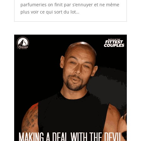
parfumeries on finit par s’ennuyer et ne même
plus voir ce qui sort du lot…