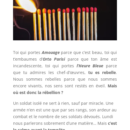
Toi qui portes
Amouage
parce que c’est beau, toi qui
t’embaumes d’
Orto Parisi
parce que ton âme est
incandescente, toi qui portes
l’Heure Bleue
parce
que tu admires les chef-d’œuvres,
tu es rebelle
.
Nous sommes rebelles parce que nous sommes
encore vivants, nos sens sont restés en éveil.
Mais
où est donc la rébellion ?
Un soldat isolé ne sert à rien, sauf par miracle. Une
armée n’en est une que par ses rangs, son ardeur au
combat et le nombre de ses soldats dévoués. Lundi
nous parlerons sobrement d’une matière… Mais
c’est
le calme avant la tempête
.