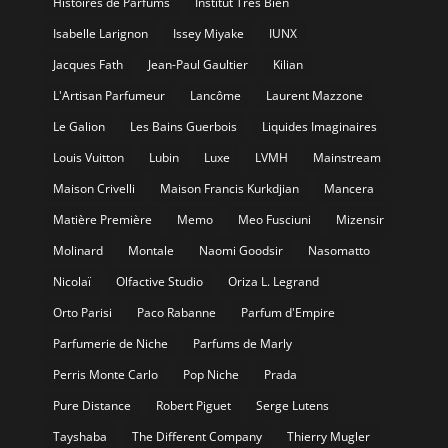
Histoires de Parfums
Institut Très Bien
Isabelle Larignon
Issey Miyake
IUNX
Jacques Fath
Jean-Paul Gaultier
Kilian
L'Artisan Parfumeur
Lancôme
Laurent Mazzone
Le Galion
Les Bains Guerbois
Liquides Imaginaires
Louis Vuitton
Lubin
Luxe
LVMH
Mainstream
Maison Crivelli
Maison Francis Kurkdjian
Mancera
Matière Première
Memo
Meo Fusciuni
Mizensir
Molinard
Montale
Naomi Goodsir
Nasomatto
Nicolaï
Olfactive Studio
Oriza L. Legrand
Orto Parisi
Paco Rabanne
Parfum d'Empire
Parfumerie de Niche
Parfums de Marly
Perris Monte Carlo
Pop Niche
Prada
Pure Distance
Robert Piguet
Serge Lutens
Tayshaba
The Different Company
Thierry Mugler