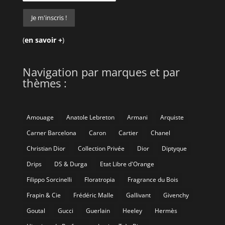
(
en savoir +
)
Navigation par marques et par
thèmes :
Amouage
Anatole Lebreton
Armani
Arquiste
Carner Barcelona
Caron
Cartier
Chanel
Christian Dior
Collection Privée
Dior
Diptyque
Drips
DS & Durga
Etat Libre d'Orange
Filippo Sorcinelli
Floratropia
Fragrance du Bois
Frapin & Cie
Frédéric Malle
Gallivant
Givenchy
Goutal
Gucci
Guerlain
Heeley
Hermès