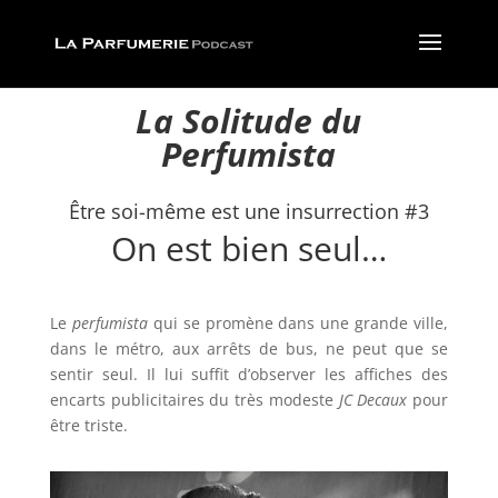
La Solitude du
Perfumista
Être soi-même est une insurrection #3
On est bien seul…
Le
perfumista
qui se promène dans une grande ville,
dans le métro, aux arrêts de bus, ne peut que se
sentir seul. Il lui suffit d’observer les affiches des
encarts publicitaires du très modeste
JC Decaux
pour
être triste.