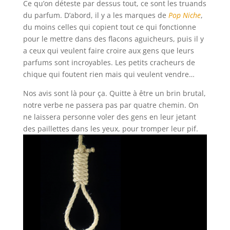
Ce qu’on déteste par dessus tout, ce sont les truands
du parfum. D’abord, il y a les marques de
Pop Niche
,
du moins celles qui copient tout ce qui fonctionne
pour le mettre dans des flacons aguicheurs, puis il y
a ceux qui veulent faire croire aux gens que leurs
parfums sont incroyables. Les petits cracheurs de
chique qui foutent rien mais qui veulent vendre…
Nos avis sont là pour ça. Quitte à être un brin brutal,
notre verbe ne passera pas par quatre chemin. On
ne laissera personne voler des gens en leur jetant
des paillettes dans les yeux, pour tromper leur pif.