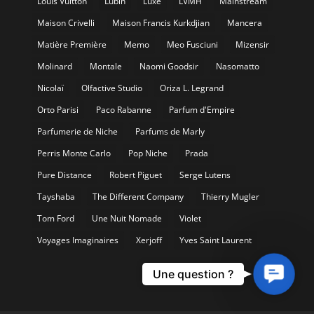
Louis Vuitton
Lubin
Luxe
LVMH
Mainstream
Maison Crivelli
Maison Francis Kurkdjian
Mancera
Matière Première
Memo
Meo Fusciuni
Mizensir
Molinard
Montale
Naomi Goodsir
Nasomatto
Nicolaï
Olfactive Studio
Oriza L. Legrand
Orto Parisi
Paco Rabanne
Parfum d'Empire
Parfumerie de Niche
Parfums de Marly
Perris Monte Carlo
Pop Niche
Prada
Pure Distance
Robert Piguet
Serge Lutens
Tayshaba
The Different Company
Thierry Mugler
Tom Ford
Une Nuit Nomade
Violet
Voyages Imaginaires
Xerjoff
Yves Saint Laurent
Contact
Une question ?
Us