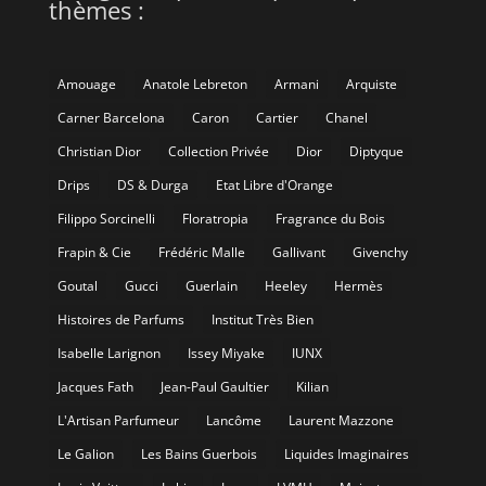
thèmes :
Amouage
Anatole Lebreton
Armani
Arquiste
Carner Barcelona
Caron
Cartier
Chanel
Christian Dior
Collection Privée
Dior
Diptyque
Drips
DS & Durga
Etat Libre d'Orange
Filippo Sorcinelli
Floratropia
Fragrance du Bois
Frapin & Cie
Frédéric Malle
Gallivant
Givenchy
Goutal
Gucci
Guerlain
Heeley
Hermès
Histoires de Parfums
Institut Très Bien
Isabelle Larignon
Issey Miyake
IUNX
Jacques Fath
Jean-Paul Gaultier
Kilian
L'Artisan Parfumeur
Lancôme
Laurent Mazzone
Le Galion
Les Bains Guerbois
Liquides Imaginaires