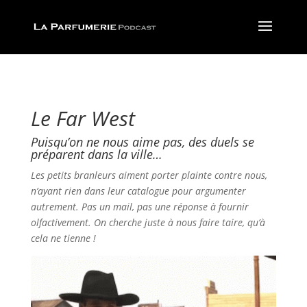
Le Far West
Puisqu’on ne nous aime pas, des duels se
préparent dans la ville…
Les petits branleurs aiment porter plainte contre nous,
n’ayant rien dans leur catalogue pour argumenter
autrement. Pas un mail, pas une réponse à fournir
olfactivement. On cherche juste à nous faire taire, qu’à
cela ne tienne !