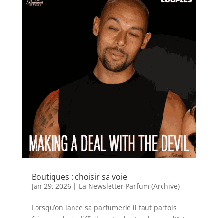
Boutiques : choisir sa voie
Jan 29, 2026
|
La Newsletter Parfum (Archive)
Lorsqu’on lance sa parfumerie il faut parfois