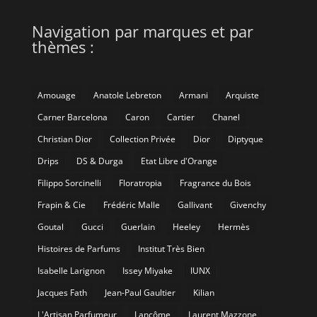
Navigation par marques et par
thèmes :
Amouage
Anatole Lebreton
Armani
Arquiste
Carner Barcelona
Caron
Cartier
Chanel
Christian Dior
Collection Privée
Dior
Diptyque
Drips
DS & Durga
Etat Libre d'Orange
Filippo Sorcinelli
Floratropia
Fragrance du Bois
Frapin & Cie
Frédéric Malle
Gallivant
Givenchy
Goutal
Gucci
Guerlain
Heeley
Hermès
Histoires de Parfums
Institut Très Bien
Isabelle Larignon
Issey Miyake
IUNX
Jacques Fath
Jean-Paul Gaultier
Kilian
L'Artisan Parfumeur
Lancôme
Laurent Mazzone