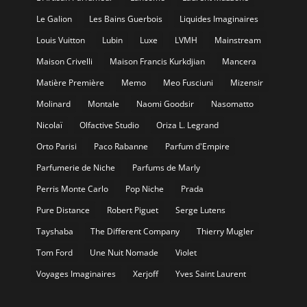
Le Galion
Les Bains Guerbois
Liquides Imaginaires
Louis Vuitton
Lubin
Luxe
LVMH
Mainstream
Maison Crivelli
Maison Francis Kurkdjian
Mancera
Matière Première
Memo
Meo Fusciuni
Mizensir
Molinard
Montale
Naomi Goodsir
Nasomatto
Nicolaï
Olfactive Studio
Oriza L. Legrand
Orto Parisi
Paco Rabanne
Parfum d'Empire
Parfumerie de Niche
Parfums de Marly
Perris Monte Carlo
Pop Niche
Prada
Pure Distance
Robert Piguet
Serge Lutens
Tayshaba
The Different Company
Thierry Mugler
Tom Ford
Une Nuit Nomade
Violet
Voyages Imaginaires
Xerjoff
Yves Saint Laurent