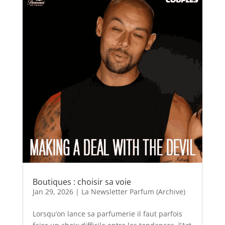
Boutiques : choisir sa voie
Jan 29, 2026
|
La Newsletter Parfum (Archive)
Lorsqu’on lance sa parfumerie il faut parfois