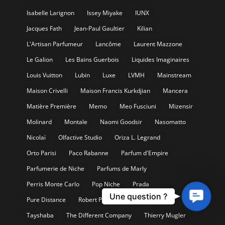
Isabelle Larignon
Issey Miyake
IUNX
Jacques Fath
Jean-Paul Gaultier
Kilian
L'Artisan Parfumeur
Lancôme
Laurent Mazzone
Le Galion
Les Bains Guerbois
Liquides Imaginaires
Louis Vuitton
Lubin
Luxe
LVMH
Mainstream
Maison Crivelli
Maison Francis Kurkdjian
Mancera
Matière Première
Memo
Meo Fusciuni
Mizensir
Molinard
Montale
Naomi Goodsir
Nasomatto
Nicolaï
Olfactive Studio
Oriza L. Legrand
Orto Parisi
Paco Rabanne
Parfum d'Empire
Parfumerie de Niche
Parfums de Marly
Perris Monte Carlo
Pop Niche
Prada
Contact
Une question ?
Pure Distance
Robert Piguet
Serge Lutens
Us
Tayshaba
The Different Company
Thierry Mugler