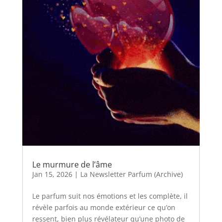
Le murmure de l’âme
Jan 15, 2026
|
La Newsletter Parfum (Archive)
Le parfum suit nos émotions et les complète, il
révèle parfois au monde extérieur ce qu’on
ressent, bien plus révélateur qu’une photo de