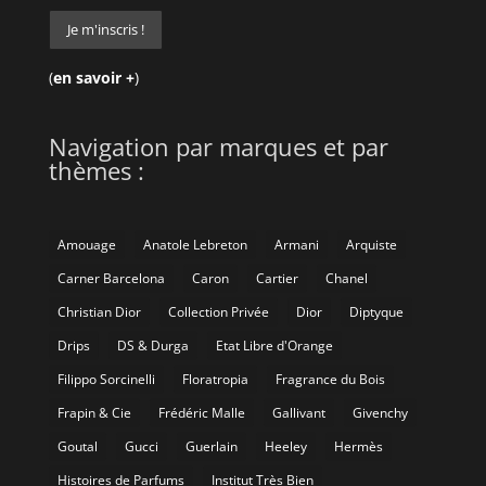
(
en savoir +
)
Navigation par marques et par
thèmes :
Amouage
Anatole Lebreton
Armani
Arquiste
Carner Barcelona
Caron
Cartier
Chanel
Christian Dior
Collection Privée
Dior
Diptyque
Drips
DS & Durga
Etat Libre d'Orange
Filippo Sorcinelli
Floratropia
Fragrance du Bois
Frapin & Cie
Frédéric Malle
Gallivant
Givenchy
Goutal
Gucci
Guerlain
Heeley
Hermès
Histoires de Parfums
Institut Très Bien