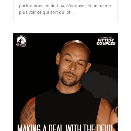
parfumeries on finit par s’ennuyer et ne même
plus voir ce qui sort du lot…