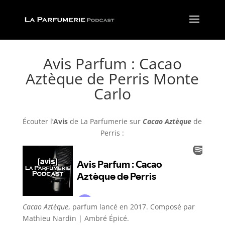
Avis Parfum : Cacao
Aztèque de Perris Monte
Carlo
Écouter l’
Avis
de La Parfumerie
sur
Cacao Aztèque
de
Perris :
Cacao Aztèque
, parfum lancé en 2017. Composé par
Mathieu Nardin | Ambré Épicé
.