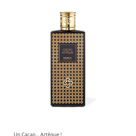
Un Cacao… Aztèque !