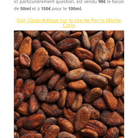
ici particulièrement question, est vendu
98€
le flacon
de
50ml
et à
150€
pour le
100ml
.
Voir
Cacao Aztèque
sur le site de Perris Monte
Carlo