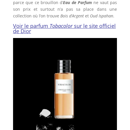
parce que ce brouillon d’
Eau de Parfum
ne vaut pas
son prix et surtout n’a pas sa place dans une
collection où l’on trouve
Bois d’Argent
et
Oud Ispahan
.
Voir le parfum
Tobacolor
sur le site officiel
de Dior