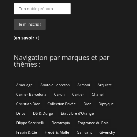
(
en savoir +
)
Navigation par marques et par
thèmes :
Amouage
Anatole Lebreton
Armani
Arquiste
Carner Barcelona
Caron
Cartier
Chanel
Christian Dior
Collection Privée
Dior
Diptyque
Drips
DS & Durga
Etat Libre d'Orange
Filippo Sorcinelli
Floratropia
Fragrance du Bois
Frapin & Cie
Frédéric Malle
Gallivant
Givenchy