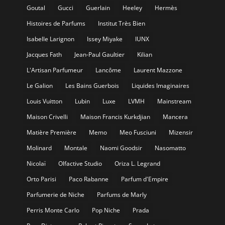
Goutal
Gucci
Guerlain
Heeley
Hermès
Histoires de Parfums
Institut Très Bien
Isabelle Larignon
Issey Miyake
IUNX
Jacques Fath
Jean-Paul Gaultier
Kilian
L'Artisan Parfumeur
Lancôme
Laurent Mazzone
Le Galion
Les Bains Guerbois
Liquides Imaginaires
Louis Vuitton
Lubin
Luxe
LVMH
Mainstream
Maison Crivelli
Maison Francis Kurkdjian
Mancera
Matière Première
Memo
Meo Fusciuni
Mizensir
Molinard
Montale
Naomi Goodsir
Nasomatto
Nicolaï
Olfactive Studio
Oriza L. Legrand
Orto Parisi
Paco Rabanne
Parfum d'Empire
Parfumerie de Niche
Parfums de Marly
Perris Monte Carlo
Pop Niche
Prada