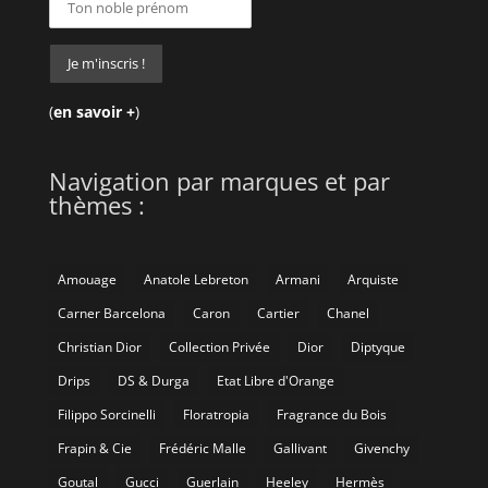
(
en savoir +
)
Navigation par marques et par
thèmes :
Amouage
Anatole Lebreton
Armani
Arquiste
Carner Barcelona
Caron
Cartier
Chanel
Christian Dior
Collection Privée
Dior
Diptyque
Drips
DS & Durga
Etat Libre d'Orange
Filippo Sorcinelli
Floratropia
Fragrance du Bois
Frapin & Cie
Frédéric Malle
Gallivant
Givenchy
Goutal
Gucci
Guerlain
Heeley
Hermès