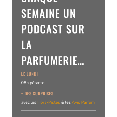
SEMAINE UN
PODCAST SUR
LA
PARFUMERIE…
LE LUNDI
08h pétante
+ DES SURPRISES
avec les
Hors-Pistes
& les
Avis Parfum