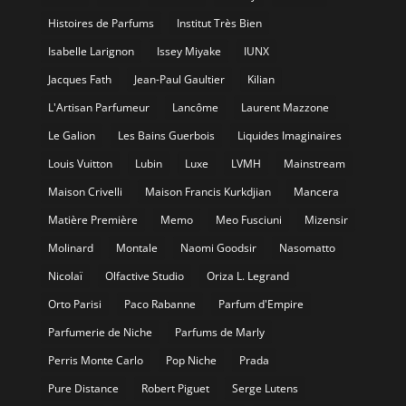
Histoires de Parfums
Institut Très Bien
Isabelle Larignon
Issey Miyake
IUNX
Jacques Fath
Jean-Paul Gaultier
Kilian
L'Artisan Parfumeur
Lancôme
Laurent Mazzone
Le Galion
Les Bains Guerbois
Liquides Imaginaires
Louis Vuitton
Lubin
Luxe
LVMH
Mainstream
Maison Crivelli
Maison Francis Kurkdjian
Mancera
Matière Première
Memo
Meo Fusciuni
Mizensir
Molinard
Montale
Naomi Goodsir
Nasomatto
Nicolaï
Olfactive Studio
Oriza L. Legrand
Orto Parisi
Paco Rabanne
Parfum d'Empire
Parfumerie de Niche
Parfums de Marly
Perris Monte Carlo
Pop Niche
Prada
Pure Distance
Robert Piguet
Serge Lutens