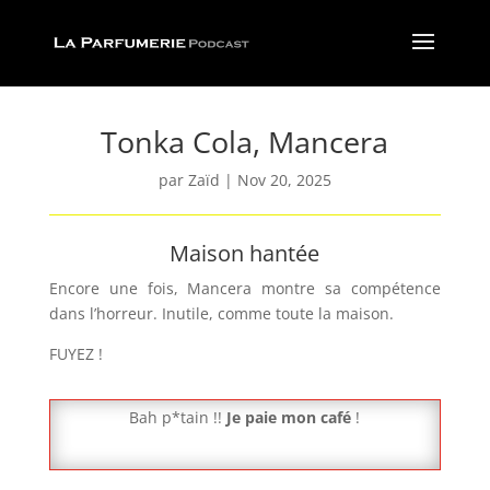
Tonka Cola, Mancera
par
Zaïd
|
Nov 20, 2025
Maison hantée
Encore une fois, Mancera montre sa compétence
dans l’horreur. Inutile, comme toute la maison.
FUYEZ !
Bah p*tain !!
Je paie mon café
!