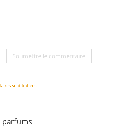
Soumettre le commentaire
aires sont traitées
.
 parfums !