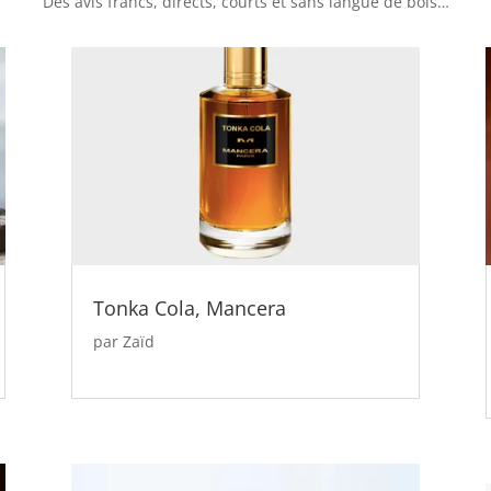
Des avis francs, directs, courts et sans langue de bois…
Tonka Cola, Mancera
par
Zaïd