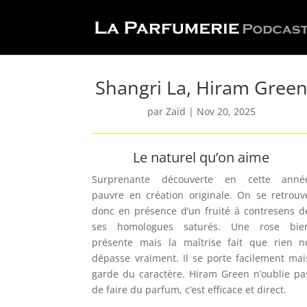
Shangri La, Hiram Gree
par
Zaïd
|
Nov 20, 2025
Le naturel qu’on aime
Surprenante découverte en cette anné
pauvre en création originale.
On se retrouv
donc en présence d’un fruité à contresens d
ses homologues saturés. Une rose bie
présente mais la maîtrise fait que rien n
dépasse vraiment. Il se porte facilement mai
garde du caractère.
Hiram Green n’oublie pa
de faire du parfum, c’est efficace et direct.