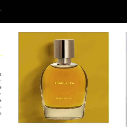
n
e
e
e
n
e
s
s