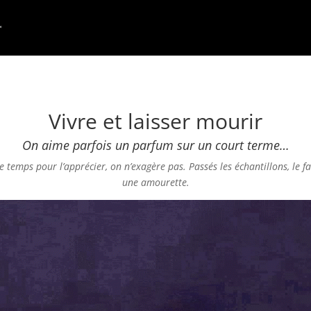
Vivre et laisser mourir
On aime parfois un parfum sur un court terme…
emps pour l’apprécier, on n’exagère pas. Passés les échantillons, le fait
une amourette.