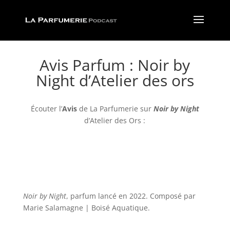
Avis Parfum : Noir by
Night d’Atelier des ors
Écouter l’
Avis
de La Parfumerie
sur
Noir by Night
d’Atelier des Ors :
Noir by Night
, parfum lancé en 2022. Composé par
Marie Salamagne | Boisé Aquatique
.