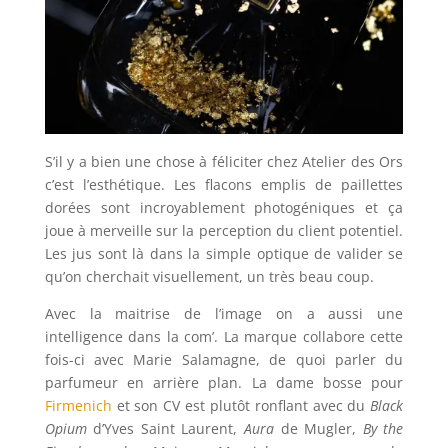
S’il y a bien une chose à féliciter chez Atelier des Ors
c’est l’esthétique. Les flacons emplis de paillettes
dorées sont incroyablement photogéniques et ça
joue à merveille sur la perception du client potentiel.
Les jus sont là dans la simple optique de valider se
qu’on cherchait visuellement, un très beau coup.
Avec la maitrise de l’image on a aussi une
intelligence dans la com’. La marque collabore cette
fois-ci avec Marie Salamagne, de quoi parler du
parfumeur en arrière plan. La dame bosse pour
Firmenich
et son CV est plutôt ronflant avec du
Black
Opium
d’Yves Saint Laurent,
Aura
de Mugler,
By the