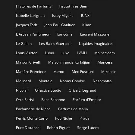
Histoires de Parfums
Institut Très Bien
Isabelle Larignon
Issey Miyake
IUNX
Jacques Fath
Jean-Paul Gaultier
Kilian
L'Artisan Parfumeur
Lancôme
Laurent Mazzone
Le Galion
Les Bains Guerbois
Liquides Imaginaires
Louis Vuitton
Lubin
Luxe
LVMH
Mainstream
Maison Crivelli
Maison Francis Kurkdjian
Mancera
Matière Première
Memo
Meo Fusciuni
Mizensir
Molinard
Montale
Naomi Goodsir
Nasomatto
Nicolaï
Olfactive Studio
Oriza L. Legrand
Orto Parisi
Paco Rabanne
Parfum d'Empire
Parfumerie de Niche
Parfums de Marly
Perris Monte Carlo
Pop Niche
Prada
Pure Distance
Robert Piguet
Serge Lutens