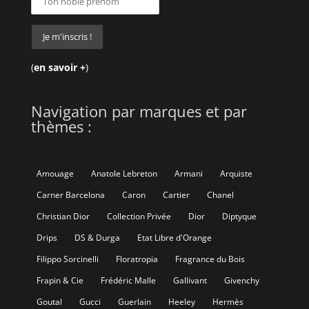
(
en savoir +
)
Navigation par marques et par
thèmes :
Amouage
Anatole Lebreton
Armani
Arquiste
Carner Barcelona
Caron
Cartier
Chanel
Christian Dior
Collection Privée
Dior
Diptyque
Drips
DS & Durga
Etat Libre d'Orange
Filippo Sorcinelli
Floratropia
Fragrance du Bois
Frapin & Cie
Frédéric Malle
Gallivant
Givenchy
Goutal
Gucci
Guerlain
Heeley
Hermès