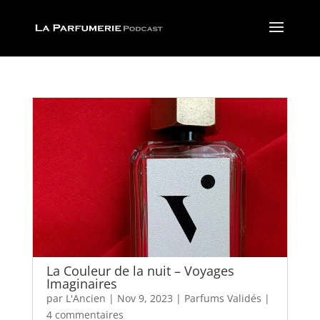
La Couleur de la nuit – Voyages
Imaginaires
par
L'Ancien
|
Nov 9, 2023
|
Parfums Validés
|
4 commentaires