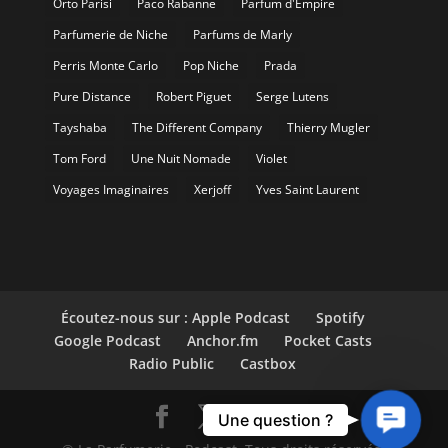
Orto Parisi
Paco Rabanne
Parfum d'Empire
Parfumerie de Niche
Parfums de Marly
Perris Monte Carlo
Pop Niche
Prada
Pure Distance
Robert Piguet
Serge Lutens
Tayshaba
The Different Company
Thierry Mugler
Tom Ford
Une Nuit Nomade
Violet
Voyages Imaginaires
Xerjoff
Yves Saint Laurent
Écoutez-nous sur : Apple Podcast
Spotify
Google Podcast
Anchor.fm
Pocket Casts
Radio Public
Castbox
Contact
Une question ?
Us