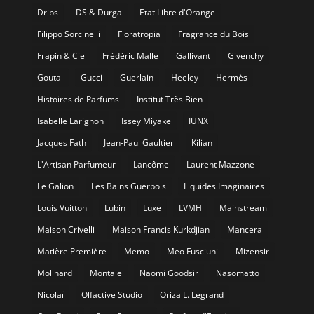
Drips
DS & Durga
Etat Libre d'Orange
Filippo Sorcinelli
Floratropia
Fragrance du Bois
Frapin & Cie
Frédéric Malle
Gallivant
Givenchy
Goutal
Gucci
Guerlain
Heeley
Hermès
Histoires de Parfums
Institut Très Bien
Isabelle Larignon
Issey Miyake
IUNX
Jacques Fath
Jean-Paul Gaultier
Kilian
L'Artisan Parfumeur
Lancôme
Laurent Mazzone
Le Galion
Les Bains Guerbois
Liquides Imaginaires
Louis Vuitton
Lubin
Luxe
LVMH
Mainstream
Maison Crivelli
Maison Francis Kurkdjian
Mancera
Matière Première
Memo
Meo Fusciuni
Mizensir
Molinard
Montale
Naomi Goodsir
Nasomatto
Nicolaï
Olfactive Studio
Oriza L. Legrand