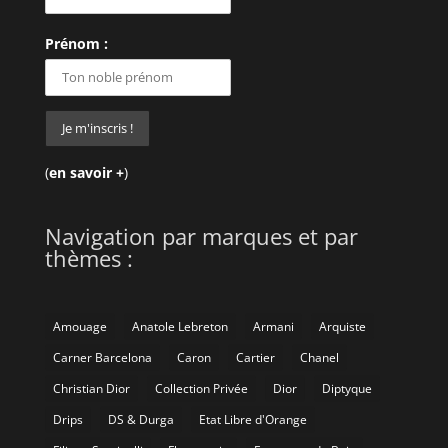
Prénom :
(
en savoir +
)
Navigation par marques et par
thèmes :
Amouage
Anatole Lebreton
Armani
Arquiste
Carner Barcelona
Caron
Cartier
Chanel
Christian Dior
Collection Privée
Dior
Diptyque
Drips
DS & Durga
Etat Libre d'Orange