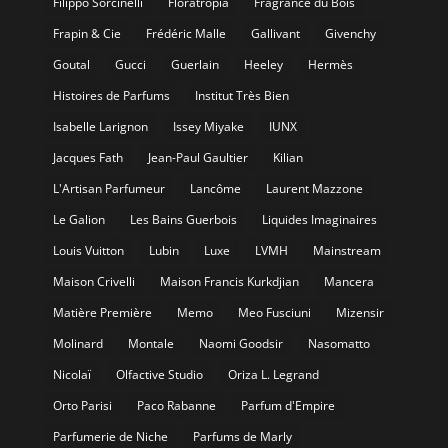
Filippo Sorcinelli
Floratropia
Fragrance du Bois
Frapin & Cie
Frédéric Malle
Gallivant
Givenchy
Goutal
Gucci
Guerlain
Heeley
Hermès
Histoires de Parfums
Institut Très Bien
Isabelle Larignon
Issey Miyake
IUNX
Jacques Fath
Jean-Paul Gaultier
Kilian
L'Artisan Parfumeur
Lancôme
Laurent Mazzone
Le Galion
Les Bains Guerbois
Liquides Imaginaires
Louis Vuitton
Lubin
Luxe
LVMH
Mainstream
Maison Crivelli
Maison Francis Kurkdjian
Mancera
Matière Première
Memo
Meo Fusciuni
Mizensir
Molinard
Montale
Naomi Goodsir
Nasomatto
Nicolaï
Olfactive Studio
Oriza L. Legrand
Orto Parisi
Paco Rabanne
Parfum d'Empire
Parfumerie de Niche
Parfums de Marly