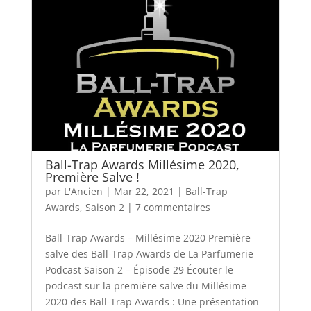
Ball-Trap Awards Millésime 2020,
Première Salve !
par
L'Ancien
|
Mar 22, 2021
|
Ball-Trap
Awards
,
Saison 2
|
7 commentaires
Ball-Trap Awards – Millésime 2020 Première
salve des Ball-Trap Awards de La Parfumerie
Podcast Saison 2 – Épisode 29 Écouter le
podcast sur la première salve du Millésime
2020 des Ball-Trap Awards : Une présentation