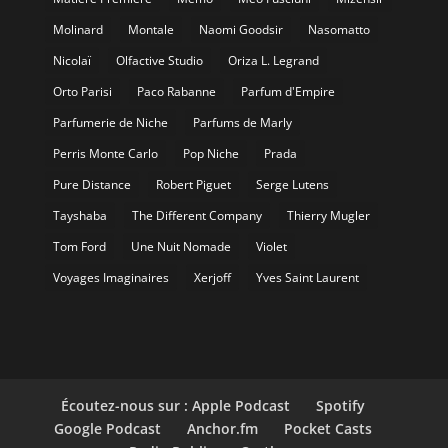
Molinard
Montale
Naomi Goodsir
Nasomatto
Nicolaï
Olfactive Studio
Oriza L. Legrand
Orto Parisi
Paco Rabanne
Parfum d'Empire
Parfumerie de Niche
Parfums de Marly
Perris Monte Carlo
Pop Niche
Prada
Pure Distance
Robert Piguet
Serge Lutens
Tayshaba
The Different Company
Thierry Mugler
Tom Ford
Une Nuit Nomade
Violet
Voyages Imaginaires
Xerjoff
Yves Saint Laurent
Écoutez-nous sur : Apple Podcast
Spotify
Google Podcast
Anchor.fm
Pocket Casts