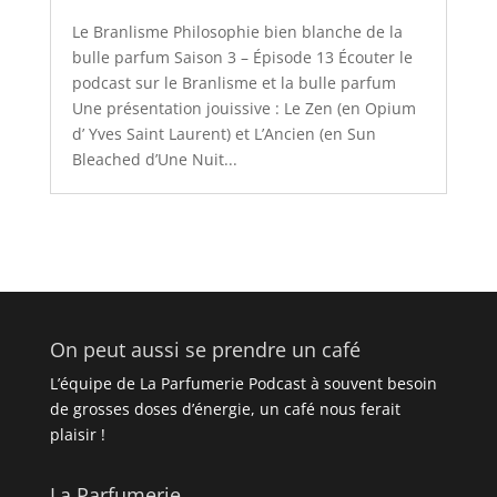
Le Branlisme Philosophie bien blanche de la
bulle parfum Saison 3 – Épisode 13 Écouter le
podcast sur le Branlisme et la bulle parfum
Une présentation jouissive : Le Zen (en Opium
d’ Yves Saint Laurent) et L’Ancien (en Sun
Bleached d’Une Nuit...
On peut aussi se prendre un café
L’équipe de La Parfumerie Podcast à souvent besoin
de grosses doses d’énergie, un café nous ferait
plaisir !
La Parfumerie