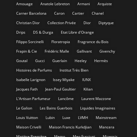
Amouage
Anatole Lebreton
Armani
Arquiste
Carner Barcelona
Caron
Cartier
Chanel
Christian Dior
Collection Privée
Dior
Diptyque
Drips
DS & Durga
Etat Libre d'Orange
Filippo Sorcinelli
Floratropia
Fragrance du Bois
Frapin & Cie
Frédéric Malle
Gallivant
Givenchy
Goutal
Gucci
Guerlain
Heeley
Hermès
Histoires de Parfums
Institut Très Bien
Isabelle Larignon
Issey Miyake
IUNX
Jacques Fath
Jean-Paul Gaultier
Kilian
L'Artisan Parfumeur
Lancôme
Laurent Mazzone
Le Galion
Les Bains Guerbois
Liquides Imaginaires
Louis Vuitton
Lubin
Luxe
LVMH
Mainstream
Maison Crivelli
Maison Francis Kurkdjian
Mancera
Matière Première
Memo
Meo Fusciuni
Mizensir