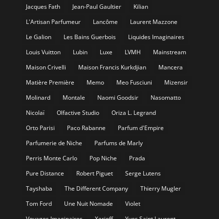
Jacques Fath
Jean-Paul Gaultier
Kilian
L'Artisan Parfumeur
Lancôme
Laurent Mazzone
Le Galion
Les Bains Guerbois
Liquides Imaginaires
Louis Vuitton
Lubin
Luxe
LVMH
Mainstream
Maison Crivelli
Maison Francis Kurkdjian
Mancera
Matière Première
Memo
Meo Fusciuni
Mizensir
Molinard
Montale
Naomi Goodsir
Nasomatto
Nicolaï
Olfactive Studio
Oriza L. Legrand
Orto Parisi
Paco Rabanne
Parfum d'Empire
Parfumerie de Niche
Parfums de Marly
Perris Monte Carlo
Pop Niche
Prada
Pure Distance
Robert Piguet
Serge Lutens
Tayshaba
The Different Company
Thierry Mugler
Tom Ford
Une Nuit Nomade
Violet
Voyages Imaginaires
Xerjoff
Yves Saint Laurent