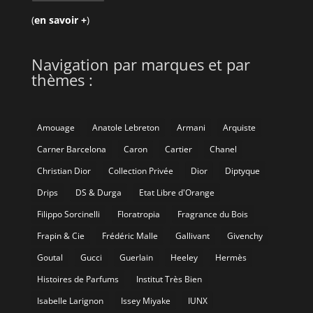
(
en savoir +
)
Navigation par marques et par
thèmes :
Amouage
Anatole Lebreton
Armani
Arquiste
Carner Barcelona
Caron
Cartier
Chanel
Christian Dior
Collection Privée
Dior
Diptyque
Drips
DS & Durga
Etat Libre d'Orange
Filippo Sorcinelli
Floratropia
Fragrance du Bois
Frapin & Cie
Frédéric Malle
Gallivant
Givenchy
Goutal
Gucci
Guerlain
Heeley
Hermès
Histoires de Parfums
Institut Très Bien
Isabelle Larignon
Issey Miyake
IUNX