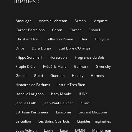
thèmes :
Amouage
Anatole Lebreton
Armani
Arquiste
Carner Barcelona
Caron
Cartier
Chanel
Christian Dior
Collection Privée
Dior
Diptyque
Drips
DS & Durga
Etat Libre d'Orange
Filippo Sorcinelli
Floratropia
Fragrance du Bois
Frapin & Cie
Frédéric Malle
Gallivant
Givenchy
Goutal
Gucci
Guerlain
Heeley
Hermès
Histoires de Parfums
Institut Très Bien
Isabelle Larignon
Issey Miyake
IUNX
Jacques Fath
Jean-Paul Gaultier
Kilian
L'Artisan Parfumeur
Lancôme
Laurent Mazzone
Le Galion
Les Bains Guerbois
Liquides Imaginaires
Louis Vuitton
Lubin
Luxe
LVMH
Mainstream