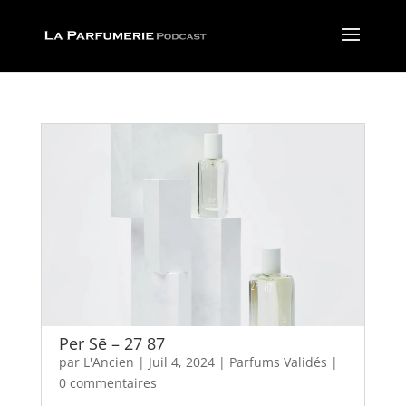
Per Sē – 27 87
par
L'Ancien
|
Juil 4, 2024
|
Parfums Validés
|
0 commentaires