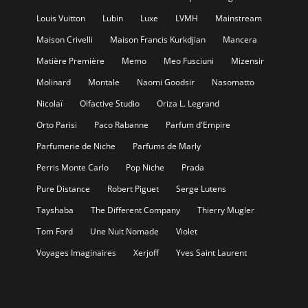
Louis Vuitton
Lubin
Luxe
LVMH
Mainstream
Maison Crivelli
Maison Francis Kurkdjian
Mancera
Matière Première
Memo
Meo Fusciuni
Mizensir
Molinard
Montale
Naomi Goodsir
Nasomatto
Nicolaï
Olfactive Studio
Oriza L. Legrand
Orto Parisi
Paco Rabanne
Parfum d'Empire
Parfumerie de Niche
Parfums de Marly
Perris Monte Carlo
Pop Niche
Prada
Pure Distance
Robert Piguet
Serge Lutens
Tayshaba
The Different Company
Thierry Mugler
Tom Ford
Une Nuit Nomade
Violet
Voyages Imaginaires
Xerjoff
Yves Saint Laurent