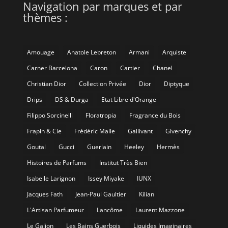
Navigation par marques et par
thèmes :
Amouage
Anatole Lebreton
Armani
Arquiste
Carner Barcelona
Caron
Cartier
Chanel
Christian Dior
Collection Privée
Dior
Diptyque
Drips
DS & Durga
Etat Libre d'Orange
Filippo Sorcinelli
Floratropia
Fragrance du Bois
Frapin & Cie
Frédéric Malle
Gallivant
Givenchy
Goutal
Gucci
Guerlain
Heeley
Hermès
Histoires de Parfums
Institut Très Bien
Isabelle Larignon
Issey Miyake
IUNX
Jacques Fath
Jean-Paul Gaultier
Kilian
L'Artisan Parfumeur
Lancôme
Laurent Mazzone
Le Galion
Les Bains Guerbois
Liquides Imaginaires