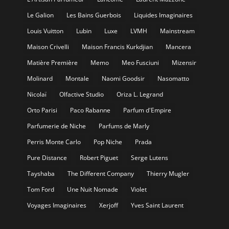
Le Galion
Les Bains Guerbois
Liquides Imaginaires
Louis Vuitton
Lubin
Luxe
LVMH
Mainstream
Maison Crivelli
Maison Francis Kurkdjian
Mancera
Matière Première
Memo
Meo Fusciuni
Mizensir
Molinard
Montale
Naomi Goodsir
Nasomatto
Nicolaï
Olfactive Studio
Oriza L. Legrand
Orto Parisi
Paco Rabanne
Parfum d'Empire
Parfumerie de Niche
Parfums de Marly
Perris Monte Carlo
Pop Niche
Prada
Pure Distance
Robert Piguet
Serge Lutens
Tayshaba
The Different Company
Thierry Mugler
Tom Ford
Une Nuit Nomade
Violet
Voyages Imaginaires
Xerjoff
Yves Saint Laurent