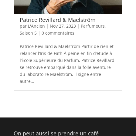
Patrice Revillard & Maelström
par
L'Ancien
|
Nov 27, 2023
|
Parfumeurs
,
Saison 5
|
0 commentaires
Patrice Revillard & Maelström Partir de rien et
relancer l’Iris de Fath À peine en fin d’étude à
l’École Supérieure du Parfum, Patrice Revillard
se retrouve embarqué dans la folle aventure
du laboratoire Maelström, il signe entre
autre...
On peut aussi se prendre un café