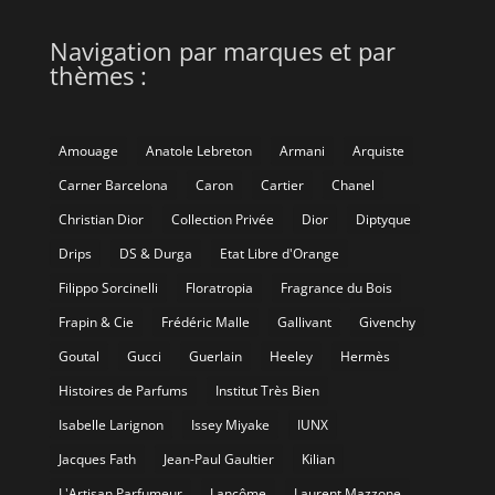
Navigation par marques et par
thèmes :
Amouage
Anatole Lebreton
Armani
Arquiste
Carner Barcelona
Caron
Cartier
Chanel
Christian Dior
Collection Privée
Dior
Diptyque
Drips
DS & Durga
Etat Libre d'Orange
Filippo Sorcinelli
Floratropia
Fragrance du Bois
Frapin & Cie
Frédéric Malle
Gallivant
Givenchy
Goutal
Gucci
Guerlain
Heeley
Hermès
Histoires de Parfums
Institut Très Bien
Isabelle Larignon
Issey Miyake
IUNX
Jacques Fath
Jean-Paul Gaultier
Kilian
L'Artisan Parfumeur
Lancôme
Laurent Mazzone