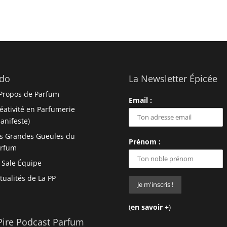
do
La Newsletter Épicée
Propos de Parfum
Email :
éativité en Parfumerie
anifeste)
s Grandes Gueules du
Prénom :
arfum
 Sale Équipe
tualités de La PP
(
en savoir +
)
Pire Podcast Parfum