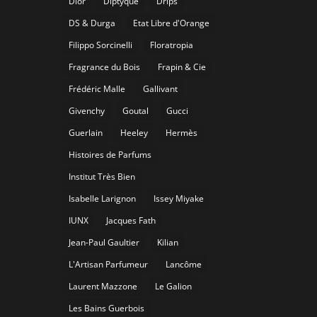
Dior
Diptyque
Drips
DS & Durga
Etat Libre d'Orange
Filippo Sorcinelli
Floratropia
Fragrance du Bois
Frapin & Cie
Frédéric Malle
Gallivant
Givenchy
Goutal
Gucci
Guerlain
Heeley
Hermès
Histoires de Parfums
Institut Très Bien
Isabelle Larignon
Issey Miyake
IUNX
Jacques Fath
Jean-Paul Gaultier
Kilian
L'Artisan Parfumeur
Lancôme
Laurent Mazzone
Le Galion
Les Bains Guerbois