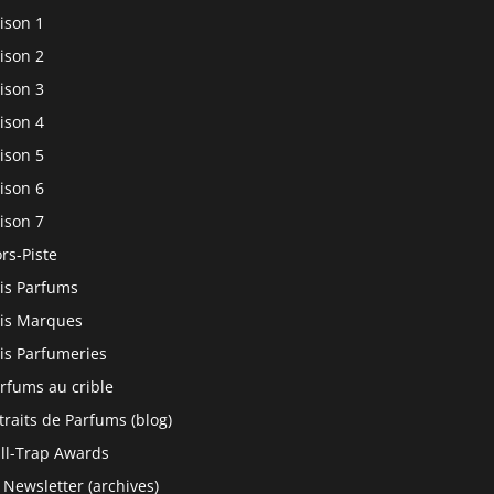
ison 1
ison 2
ison 3
ison 4
ison 5
ison 6
ison 7
rs-Piste
is Parfums
is Marques
is Parfumeries
rfums au crible
traits de Parfums (blog)
ll-Trap Awards
 Newsletter (archives)