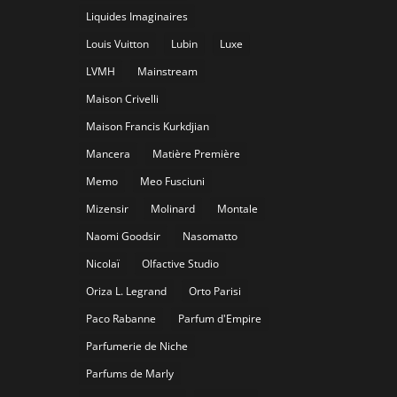
Liquides Imaginaires
Louis Vuitton
Lubin
Luxe
LVMH
Mainstream
Maison Crivelli
Maison Francis Kurkdjian
Mancera
Matière Première
Memo
Meo Fusciuni
Mizensir
Molinard
Montale
Naomi Goodsir
Nasomatto
Nicolaï
Olfactive Studio
Oriza L. Legrand
Orto Parisi
Paco Rabanne
Parfum d'Empire
Parfumerie de Niche
Parfums de Marly