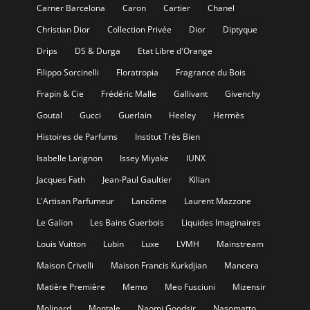
Carner Barcelona
Caron
Cartier
Chanel
Christian Dior
Collection Privée
Dior
Diptyque
Drips
DS & Durga
Etat Libre d'Orange
Filippo Sorcinelli
Floratropia
Fragrance du Bois
Frapin & Cie
Frédéric Malle
Gallivant
Givenchy
Goutal
Gucci
Guerlain
Heeley
Hermès
Histoires de Parfums
Institut Très Bien
Isabelle Larignon
Issey Miyake
IUNX
Jacques Fath
Jean-Paul Gaultier
Kilian
L'Artisan Parfumeur
Lancôme
Laurent Mazzone
Le Galion
Les Bains Guerbois
Liquides Imaginaires
Louis Vuitton
Lubin
Luxe
LVMH
Mainstream
Maison Crivelli
Maison Francis Kurkdjian
Mancera
Matière Première
Memo
Meo Fusciuni
Mizensir
Molinard
Montale
Naomi Goodsir
Nasomatto