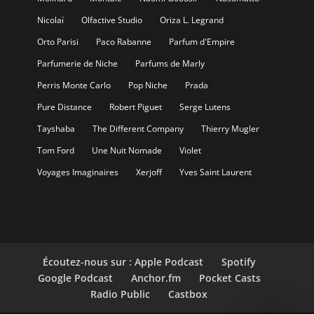
Nicolaï
Olfactive Studio
Oriza L. Legrand
Orto Parisi
Paco Rabanne
Parfum d'Empire
Parfumerie de Niche
Parfums de Marly
Perris Monte Carlo
Pop Niche
Prada
Pure Distance
Robert Piguet
Serge Lutens
Tayshaba
The Different Company
Thierry Mugler
Tom Ford
Une Nuit Nomade
Violet
Voyages Imaginaires
Xerjoff
Yves Saint Laurent
Écoutez-nous sur : Apple Podcast
Spotify
Google Podcast
Anchor.fm
Pocket Casts
Radio Public
Castbox