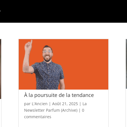
À la poursuite de la tendance
par
L'Ancien
|
Août 21, 2025
|
La
Newsletter Parfum (Archive)
|
0
commentaires