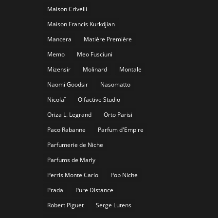
Maison Crivelli
Maison Francis Kurkdjian
Mancera
Matière Première
Memo
Meo Fusciuni
Mizensir
Molinard
Montale
Naomi Goodsir
Nasomatto
Nicolaï
Olfactive Studio
Oriza L. Legrand
Orto Parisi
Paco Rabanne
Parfum d'Empire
Parfumerie de Niche
Parfums de Marly
Perris Monte Carlo
Pop Niche
Prada
Pure Distance
Robert Piguet
Serge Lutens