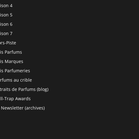
ison 4
ison 5
ison 6
ison 7
rs-Piste
is Parfums
is Marques
is Parfumeries
rfums au crible
traits de Parfums (blog)
ll-Trap Awards
 Newsletter (archives)