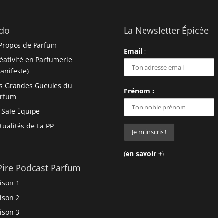
do
La Newsletter Épicée
Propos de Parfum
Email :
éativité en Parfumerie
anifeste)
s Grandes Gueules du
Prénom :
arfum
 Sale Équipe
tualités de La PP
(
en savoir +
)
Pire Podcast Parfum
ison 1
ison 2
ison 3