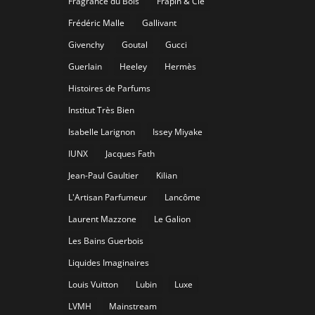
Fragrance du Bois
Frapin & Cie
Frédéric Malle
Gallivant
Givenchy
Goutal
Gucci
Guerlain
Heeley
Hermès
Histoires de Parfums
Institut Très Bien
Isabelle Larignon
Issey Miyake
IUNX
Jacques Fath
Jean-Paul Gaultier
Kilian
L'Artisan Parfumeur
Lancôme
Laurent Mazzone
Le Galion
Les Bains Guerbois
Liquides Imaginaires
Louis Vuitton
Lubin
Luxe
LVMH
Mainstream