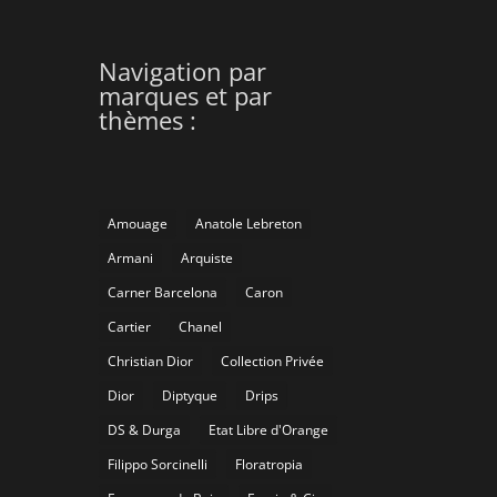
Navigation par
marques et par
thèmes :
Amouage
Anatole Lebreton
Armani
Arquiste
Carner Barcelona
Caron
Cartier
Chanel
Christian Dior
Collection Privée
Dior
Diptyque
Drips
DS & Durga
Etat Libre d'Orange
Filippo Sorcinelli
Floratropia