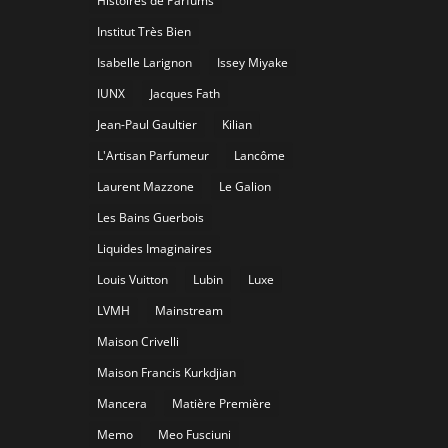
Histoires de Parfums
Institut Très Bien
Isabelle Larignon
Issey Miyake
IUNX
Jacques Fath
Jean-Paul Gaultier
Kilian
L'Artisan Parfumeur
Lancôme
Laurent Mazzone
Le Galion
Les Bains Guerbois
Liquides Imaginaires
Louis Vuitton
Lubin
Luxe
LVMH
Mainstream
Maison Crivelli
Maison Francis Kurkdjian
Mancera
Matière Première
Memo
Meo Fusciuni