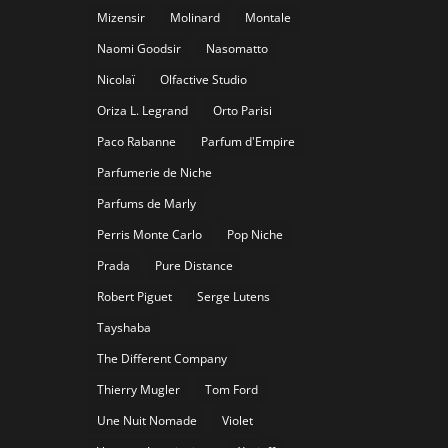
Mizensir
Molinard
Montale
Naomi Goodsir
Nasomatto
Nicolaï
Olfactive Studio
Oriza L. Legrand
Orto Parisi
Paco Rabanne
Parfum d'Empire
Parfumerie de Niche
Parfums de Marly
Perris Monte Carlo
Pop Niche
Prada
Pure Distance
Robert Piguet
Serge Lutens
Tayshaba
The Different Company
Thierry Mugler
Tom Ford
Une Nuit Nomade
Violet