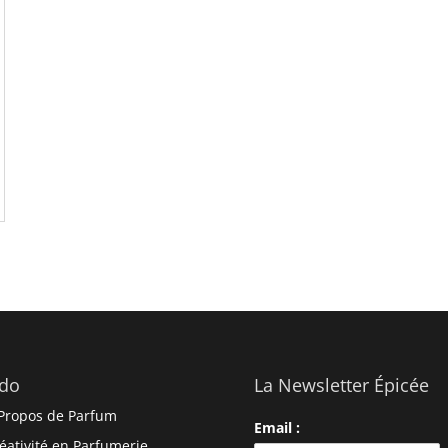
do
La Newsletter Épicée
Propos de Parfum
Email :
éativité en Parfumerie