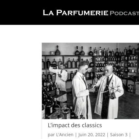
L’impact des classics
par
L'Ancien
|
Juin 20, 2022
|
Saison 3
|