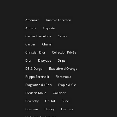
Amouage
Anatole Lebreton
Armani
Arquiste
Carner Barcelona
Caron
Cartier
Chanel
Christian Dior
Collection Privée
Dior
Diptyque
Drips
DS & Durga
Etat Libre d'Orange
Filippo Sorcinelli
Floratropia
Fragrance du Bois
Frapin & Cie
Frédéric Malle
Gallivant
Givenchy
Goutal
Gucci
Guerlain
Heeley
Hermès