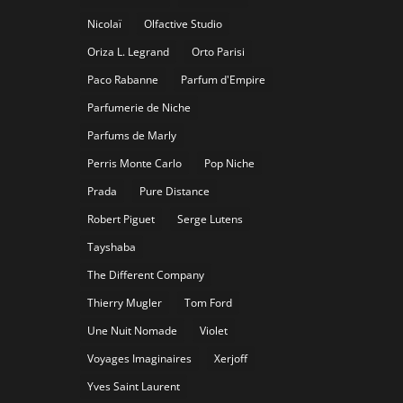
Nicolaï
Olfactive Studio
Oriza L. Legrand
Orto Parisi
Paco Rabanne
Parfum d'Empire
Parfumerie de Niche
Parfums de Marly
Perris Monte Carlo
Pop Niche
Prada
Pure Distance
Robert Piguet
Serge Lutens
Tayshaba
The Different Company
Thierry Mugler
Tom Ford
Une Nuit Nomade
Violet
Voyages Imaginaires
Xerjoff
Yves Saint Laurent