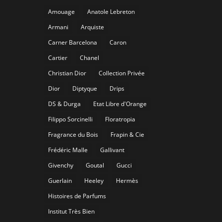
Amouage
Anatole Lebreton
Armani
Arquiste
Carner Barcelona
Caron
Cartier
Chanel
Christian Dior
Collection Privée
Dior
Diptyque
Drips
DS & Durga
Etat Libre d'Orange
Filippo Sorcinelli
Floratropia
Fragrance du Bois
Frapin & Cie
Frédéric Malle
Gallivant
Givenchy
Goutal
Gucci
Guerlain
Heeley
Hermès
Histoires de Parfums
Institut Très Bien