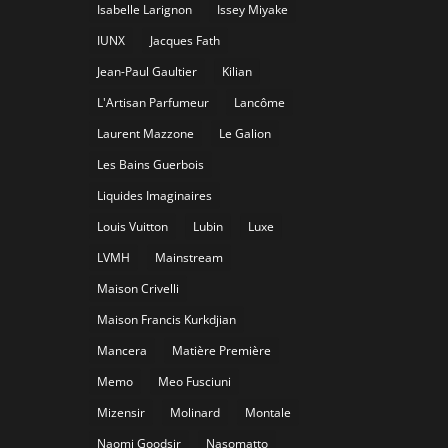
Isabelle Larignon
Issey Miyake
IUNX
Jacques Fath
Jean-Paul Gaultier
Kilian
L'Artisan Parfumeur
Lancôme
Laurent Mazzone
Le Galion
Les Bains Guerbois
Liquides Imaginaires
Louis Vuitton
Lubin
Luxe
LVMH
Mainstream
Maison Crivelli
Maison Francis Kurkdjian
Mancera
Matière Première
Memo
Meo Fusciuni
Mizensir
Molinard
Montale
Naomi Goodsir
Nasomatto