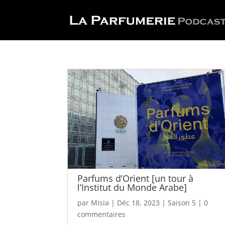
Parfums d’Orient [un tour à
l’Institut du Monde Arabe]
par
Misia
|
Déc 18, 2023
|
Saison 5
|
0
commentaires