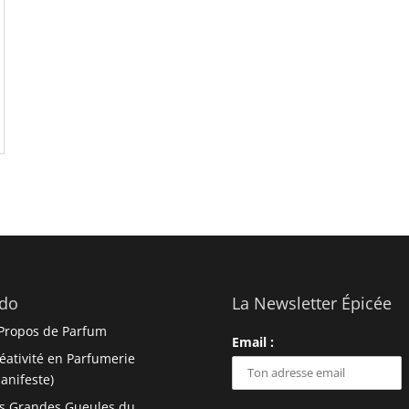
do
La Newsletter Épicée
Propos de Parfum
Email :
éativité en Parfumerie
anifeste)
s Grandes Gueules du