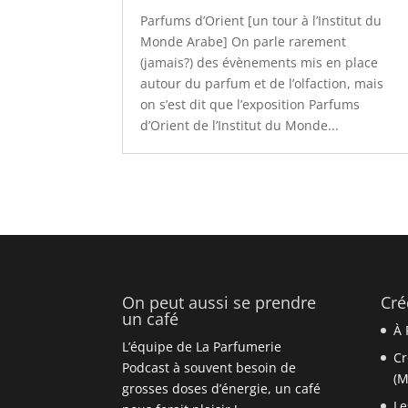
Parfums d’Orient [un tour à l’Institut du
Monde Arabe] On parle rarement
(jamais?) des évènements mis en place
autour du parfum et de l’olfaction, mais
on s’est dit que l’exposition Parfums
d’Orient de l’Institut du Monde...
On peut aussi se prendre
Cré
un café
À 
L’équipe de La Parfumerie
Cr
Podcast à souvent besoin de
(M
grosses doses d’énergie, un café
Le