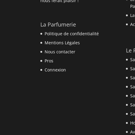
nous ferait plaisir !
P
La
La Parfumerie
Ac
Politique de confidentialité
Mentions Légales
Le 
Nous contacter
Sa
Pros
Sa
Connexion
Sa
Sa
Sa
Sa
Sa
Ho
Av