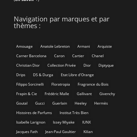
Navigation par marques et par
thèmes :
Amouage
Anatole Lebreton
Armani
Arquiste
Carner Barcelona
Caron
Cartier
Chanel
Christian Dior
Collection Privée
Dior
Diptyque
Drips
DS & Durga
Etat Libre d'Orange
Filippo Sorcinelli
Floratropia
Fragrance du Bois
Frapin & Cie
Frédéric Malle
Gallivant
Givenchy
Goutal
Gucci
Guerlain
Heeley
Hermès
Histoires de Parfums
Institut Très Bien
Isabelle Larignon
Issey Miyake
IUNX
Jacques Fath
Jean-Paul Gaultier
Kilian