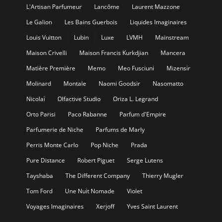
L'Artisan Parfumeur
Lancôme
Laurent Mazzone
Le Galion
Les Bains Guerbois
Liquides Imaginaires
Louis Vuitton
Lubin
Luxe
LVMH
Mainstream
Maison Crivelli
Maison Francis Kurkdjian
Mancera
Matière Première
Memo
Meo Fusciuni
Mizensir
Molinard
Montale
Naomi Goodsir
Nasomatto
Nicolaï
Olfactive Studio
Oriza L. Legrand
Orto Parisi
Paco Rabanne
Parfum d'Empire
Parfumerie de Niche
Parfums de Marly
Perris Monte Carlo
Pop Niche
Prada
Pure Distance
Robert Piguet
Serge Lutens
Tayshaba
The Different Company
Thierry Mugler
Tom Ford
Une Nuit Nomade
Violet
Voyages Imaginaires
Xerjoff
Yves Saint Laurent