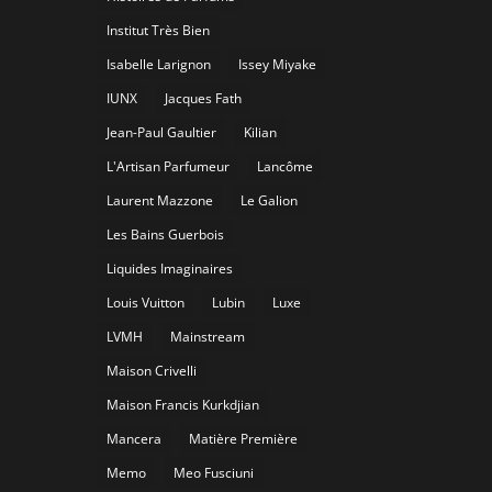
Institut Très Bien
Isabelle Larignon
Issey Miyake
IUNX
Jacques Fath
Jean-Paul Gaultier
Kilian
L'Artisan Parfumeur
Lancôme
Laurent Mazzone
Le Galion
Les Bains Guerbois
Liquides Imaginaires
Louis Vuitton
Lubin
Luxe
LVMH
Mainstream
Maison Crivelli
Maison Francis Kurkdjian
Mancera
Matière Première
Memo
Meo Fusciuni