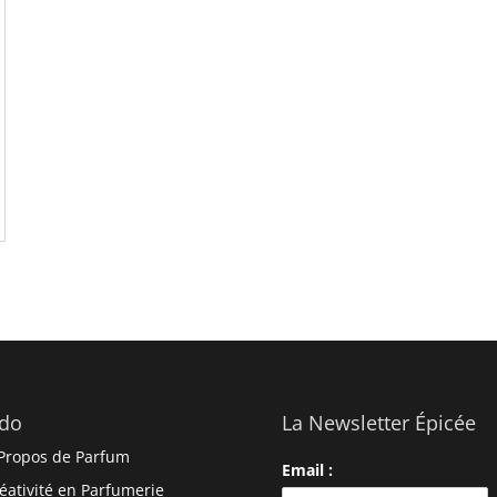
do
La Newsletter Épicée
Propos de Parfum
Email :
éativité en Parfumerie