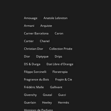
Amouage
Anatole Lebreton
Armani
Arquiste
Carner Barcelona
Caron
Cartier
Chanel
Christian Dior
Collection Privée
Dior
Diptyque
Drips
DS & Durga
Etat Libre d'Orange
Filippo Sorcinelli
Floratropia
Fragrance du Bois
Frapin & Cie
Frédéric Malle
Gallivant
Givenchy
Goutal
Gucci
Guerlain
Heeley
Hermès
Histoires de Parfums