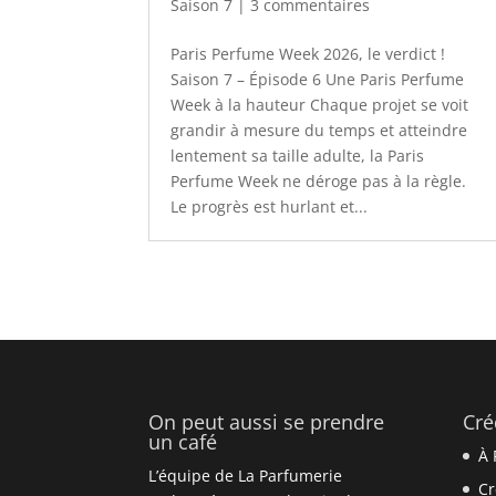
Saison 7
|
3 commentaires
Paris Perfume Week 2026, le verdict !
Saison 7 – Épisode 6 Une Paris Perfume
Week à la hauteur Chaque projet se voit
grandir à mesure du temps et atteindre
lentement sa taille adulte, la Paris
Perfume Week ne déroge pas à la règle.
Le progrès est hurlant et...
On peut aussi se prendre
Cré
un café
À 
L’équipe de La Parfumerie
Cr