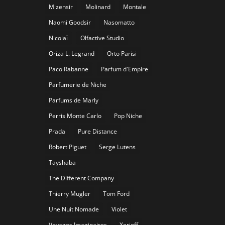
Mizensir
Molinard
Montale
Naomi Goodsir
Nasomatto
Nicolaï
Olfactive Studio
Oriza L. Legrand
Orto Parisi
Paco Rabanne
Parfum d'Empire
Parfumerie de Niche
Parfums de Marly
Perris Monte Carlo
Pop Niche
Prada
Pure Distance
Robert Piguet
Serge Lutens
Tayshaba
The Different Company
Thierry Mugler
Tom Ford
Une Nuit Nomade
Violet
Voyages Imaginaires
Xerjoff