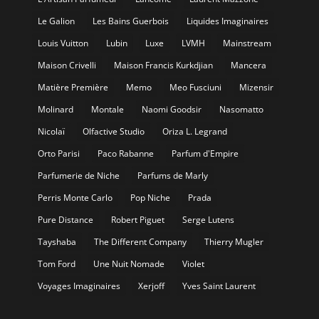
Le Galion
Les Bains Guerbois
Liquides Imaginaires
Louis Vuitton
Lubin
Luxe
LVMH
Mainstream
Maison Crivelli
Maison Francis Kurkdjian
Mancera
Matière Première
Memo
Meo Fusciuni
Mizensir
Molinard
Montale
Naomi Goodsir
Nasomatto
Nicolaï
Olfactive Studio
Oriza L. Legrand
Orto Parisi
Paco Rabanne
Parfum d'Empire
Parfumerie de Niche
Parfums de Marly
Perris Monte Carlo
Pop Niche
Prada
Pure Distance
Robert Piguet
Serge Lutens
Tayshaba
The Different Company
Thierry Mugler
Tom Ford
Une Nuit Nomade
Violet
Voyages Imaginaires
Xerjoff
Yves Saint Laurent