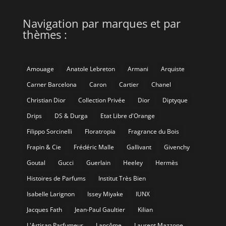
Navigation par marques et par
thèmes :
Amouage
Anatole Lebreton
Armani
Arquiste
Carner Barcelona
Caron
Cartier
Chanel
Christian Dior
Collection Privée
Dior
Diptyque
Drips
DS & Durga
Etat Libre d'Orange
Filippo Sorcinelli
Floratropia
Fragrance du Bois
Frapin & Cie
Frédéric Malle
Gallivant
Givenchy
Goutal
Gucci
Guerlain
Heeley
Hermès
Histoires de Parfums
Institut Très Bien
Isabelle Larignon
Issey Miyake
IUNX
Jacques Fath
Jean-Paul Gaultier
Kilian
L'Artisan Parfumeur
Lancôme
Laurent Mazzone