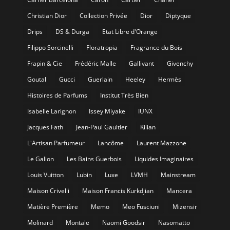
Christian Dior
Collection Privée
Dior
Diptyque
Drips
DS & Durga
Etat Libre d'Orange
Filippo Sorcinelli
Floratropia
Fragrance du Bois
Frapin & Cie
Frédéric Malle
Gallivant
Givenchy
Goutal
Gucci
Guerlain
Heeley
Hermès
Histoires de Parfums
Institut Très Bien
Isabelle Larignon
Issey Miyake
IUNX
Jacques Fath
Jean-Paul Gaultier
Kilian
L'Artisan Parfumeur
Lancôme
Laurent Mazzone
Le Galion
Les Bains Guerbois
Liquides Imaginaires
Louis Vuitton
Lubin
Luxe
LVMH
Mainstream
Maison Crivelli
Maison Francis Kurkdjian
Mancera
Matière Première
Memo
Meo Fusciuni
Mizensir
Molinard
Montale
Naomi Goodsir
Nasomatto