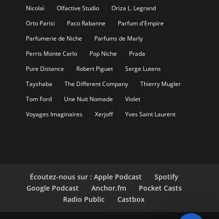
Nicolaï
Olfactive Studio
Oriza L. Legrand
Orto Parisi
Paco Rabanne
Parfum d'Empire
Parfumerie de Niche
Parfums de Marly
Perris Monte Carlo
Pop Niche
Prada
Pure Distance
Robert Piguet
Serge Lutens
Tayshaba
The Different Company
Thierry Mugler
Tom Ford
Une Nuit Nomade
Violet
Voyages Imaginaires
Xerjoff
Yves Saint Laurent
Écoutez-nous sur : Apple Podcast
Spotify
Google Podcast
Anchor.fm
Pocket Casts
Radio Public
Castbox