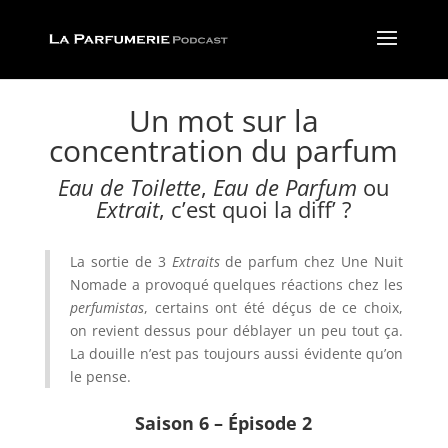
Un mot sur la
concentration du parfum
Eau de Toilette
,
Eau de Parfum
ou
Extrait
, c’est quoi la diff’ ?
La sortie de 3
Extraits
de parfum chez Une Nuit
Nomade a provoqué quelques réactions chez les
perfumistas
, certains ont été déçus de ce choix,
on revient dessus pour déblayer un peu tout ça.
La douille n’est pas toujours aussi évidente qu’on
le pense.
Saison 6 – Épisode 2