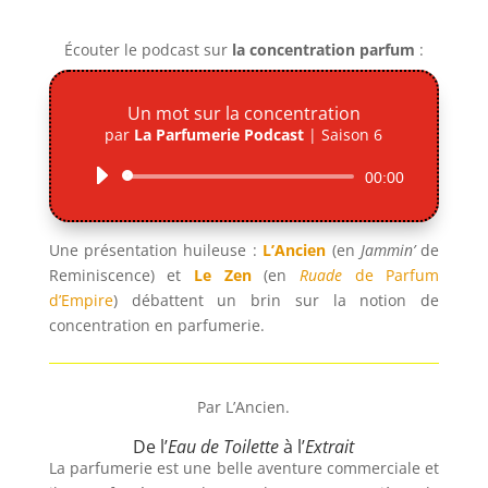
Écouter le podcast sur
la concentration parfum
:
Un mot sur la concentration
par
La Parfumerie Podcast
|
Saison 6
Lecteur
00:00
audio
Une présentation huileuse :
L’Ancien
(en
Jammin’
de
Reminiscence) et
Le Zen
(en
Ruade
de Parfum
d’Empire
) débattent un brin sur la notion de
concentration en parfumerie.
Par L’Ancien.
De l’
Eau de Toilette
à l’
Extrait
La parfumerie est une belle aventure commerciale et