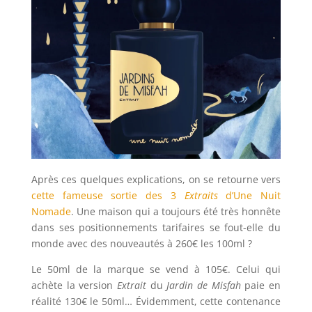
Après ces quelques explications, on se retourne vers
cette fameuse sortie des 3
Extraits
d’Une Nuit
Nomade
. Une maison qui a toujours été très honnête
dans ses positionnements tarifaires se fout-elle du
monde avec des nouveautés à 260€ les 100ml ?
Le 50ml de la marque se vend à 105€. Celui qui
achète la version
Extrait
du
Jardin de Misfah
paie en
réalité 130€ le 50ml… Évidemment, cette contenance