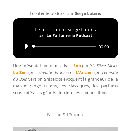
Écouter le podcast sur
Serge Lutens
Le monument Serge Lutens
par
La Parfumerie Podcast
Lecteur
00:00
audio
Une présentation admirative :
Fun
(en
Iris Silver Mist
),
Le Zen
(en
Féminité du Bois
) et
L’Ancien
(en
Féminité
du Bois
version Shiseido) évoquent la grandeur de la
maison Serge Lutens, les classiques, les parfums
sous-cotés, les géants derrière les compositions…
Par Fun & L’Ancien.