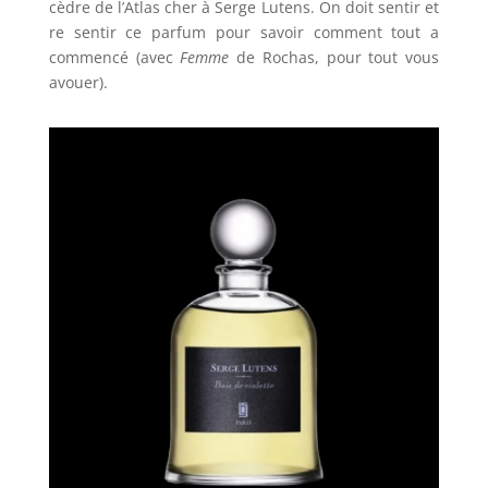
cèdre de l’Atlas cher à Serge Lutens. On doit sentir et
re sentir ce parfum pour savoir comment tout a
commencé (avec
Femme
de Rochas, pour tout vous
avouer).