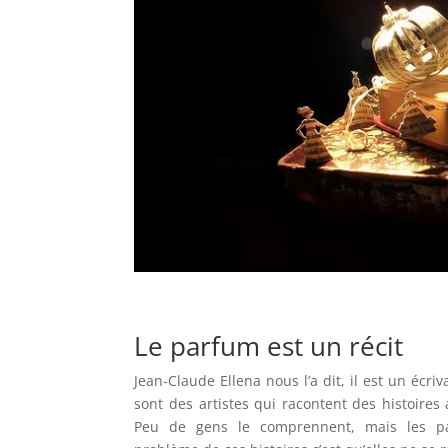
Le parfum est un récit
Jean-Claude Ellena nous l’a dit, il est un écr
sont des artistes qui racontent des histoires
Peu de gens le comprennent, mais les pa