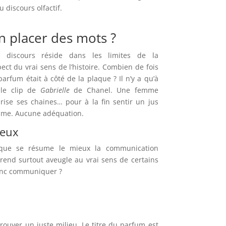
 discours olfactif.
n placer des mots ?
 discours réside dans les limites de la
ct du vrai sens de l’histoire. Combien de fois
parfum était à côté de la plaque ? Il n’y a qu’à
le clip de
Gabrielle
de Chanel. Une femme
rise ses chaines… pour à la fin sentir un jus
âme. Aucune adéquation.
yeux
n que se résume le mieux la communication
 rend surtout aveugle au vrai sens de certains
donc communiquer ?
trouver un juste milieu. Le titre du parfum est