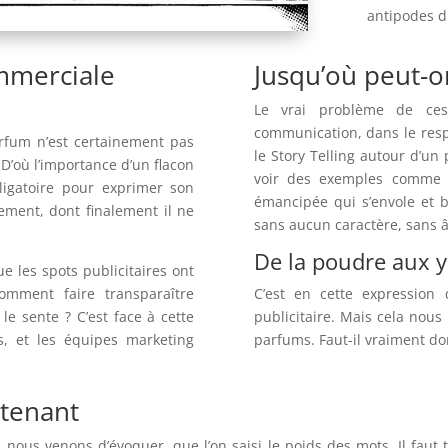
antipodes du
ommerciale
Jusqu’où peut-o
Le vrai problème de ces
communication, dans le respe
rfum n’est certainement pas
le Story Telling autour d’un 
 D’où l’importance d’un flacon
voir des exemples comme 
ligatoire pour exprimer son
émancipée qui s’envole et b
tement, dont finalement il ne
sans aucun caractère, sans 
.
De la poudre aux 
e les spots publicitaires ont
omment faire transparaître
C’est en cette expressio
e sente ? C’est face à cette
publicitaire. Mais cela nous
s, et les équipes marketing
parfums. Faut-il vraiment 
ntenant
nous venons d’évoquer, que l’on saisi le poids des mots. Il faut 