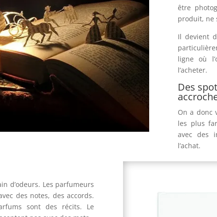
être photo
produit, ne 
Il devient 
particuliè
ligne où l
l’acheter.
Des spot
accroch
On a donc vé
les plus fa
avec des i
l’achat.
ivain d’odeurs. Les parfumeurs
 avec des notes, des accords.
rfums sont des récits. Le