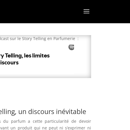
cast sur le Story Telling en Parfumerie :
elling, un discours inévitable
s du parfum a cette particularité de devoir
vant un produit qui ne peut ni s’exprimer ni