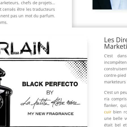
rketeurs, chefs de projets…
nt censés être les traducteurs
ennent pas un mot du parfum.
ums.
Les Dir
Market
C’est dan
incompétenc
construise
contre-pied
marketeurs 
C’est un pe
n’a compris
flanker, qu
cuir
bien ro
une belle 
était bel e