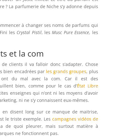
itre ? La parfumerie de Niche s’y adonne depuis
nc commencer à changer ses noms de parfums qui
 Fini les
Crystal Pistil
, les
Musc Pure Essence
, les
s et la com
de clients il va falloir donc s’adapter. Chose
es bien encadrées par
les grands groupes
, plus
 ont du mal avec la com. Car il est des
illent bien, comme pour le cas d’
État Libre
tites enseignes qui n’ont ni les moyens d’avoir
rketing, ni ne s’y connaissent eux-mêmes.
 en disent long sur ce manque de maitrise,
st le triste exemple. Les
campagnes vidéos de
a de quoi pleurer, mais surtout matière à
rques ne fonctionnent pas.