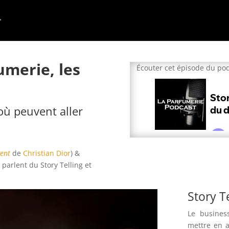
umerie, les
Écouter cet épisode du pod
où peuvent aller
gent
de
Christian Dior
) &
parlent du Story Telling et
Story T
Le busines
mettre en a