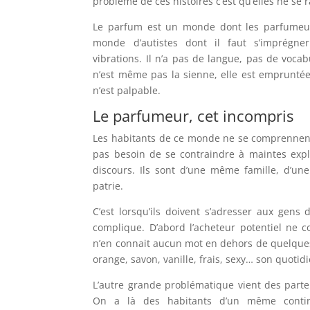
problème de ces histoires c’est qu’elles ne se
Le parfum est un monde dont les parfumeur
monde d’autistes dont il faut s’imprégn
vibrations. Il n’a pas de langue, pas de vocab
n’est même pas la sienne, elle est empruntée
n’est palpable.
Le parfumeur, cet incompris
Les habitants de ce monde ne se comprennent 
pas besoin de se contraindre à maintes explic
discours. Ils sont d’une même famille, d’u
patrie.
C’est lorsqu’ils doivent s’adresser aux gen
complique. D’abord l’acheteur potentiel ne co
n’en connait aucun mot en dehors de quelque
orange, savon, vanille, frais, sexy… son quotidi
L’autre grande problématique vient des par
On a là des habitants d’un même contin