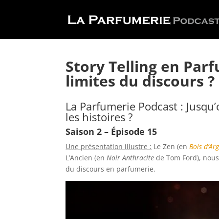
Story Telling en Parf
limites du discours ?
La Parfumerie Podcast : Jusqu’
les histoires ?
Saison 2 – Épisode 15
Une présentation illustre :
Le Zen (en
Bois d’Ar
L’Ancien (en
Noir Anthracite
de Tom Ford), nous 
du discours en parfumerie.