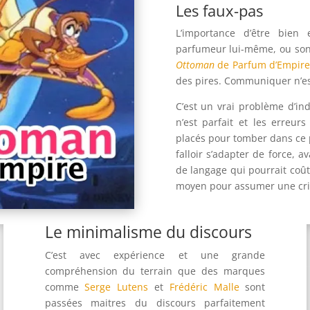
Les faux-pas
L’importance d’être bien
parfumeur lui-même, ou son 
Ottoman
de Parfum d’Empir
des pires. Communiquer n’es
C’est un vrai problème d’in
n’est parfait et les erreur
placés pour tomber dans ce p
falloir s’adapter de force, 
de langage qui pourrait coû
moyen pour assumer une cri
Le minimalisme du discours
C’est avec expérience et une grande
compréhension du terrain que des marques
comme
Serge Lutens
et
Frédéric Malle
sont
passées maitres du discours parfaitement