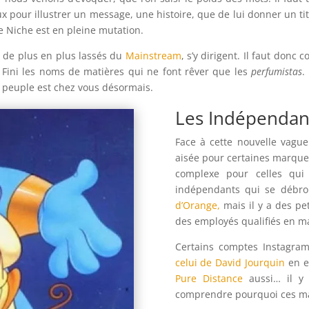
ux pour illustrer un message, une histoire, que de lui donner un t
 Niche est en pleine mutation.
, de plus en plus lassés du
Mainstream
, s’y dirigent. Il faut do
. Fini les noms de matières qui ne font rêver que les
perfumistas
.
e peuple est chez vous désormais.
Les Indépendant
Face à cette nouvelle vague 
aisée pour certaines marqu
complexe pour celles qui
indépendants qui se débrou
d’Orange,
mais il y a des pe
des employés qualifiés en ma
Certains comptes Instagram
celui de David Jourquin
en e
Pure Distance
aussi… il y 
comprendre pourquoi ces ma