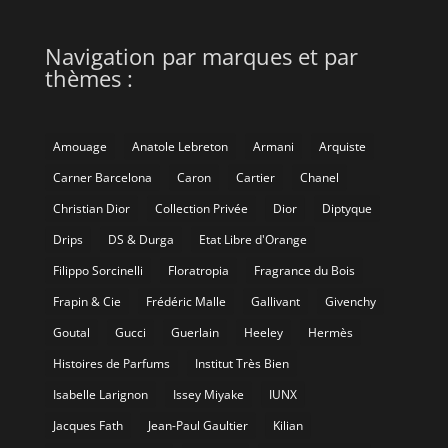
Navigation par marques et par
thèmes :
Amouage
Anatole Lebreton
Armani
Arquiste
Carner Barcelona
Caron
Cartier
Chanel
Christian Dior
Collection Privée
Dior
Diptyque
Drips
DS & Durga
Etat Libre d'Orange
Filippo Sorcinelli
Floratropia
Fragrance du Bois
Frapin & Cie
Frédéric Malle
Gallivant
Givenchy
Goutal
Gucci
Guerlain
Heeley
Hermès
Histoires de Parfums
Institut Très Bien
Isabelle Larignon
Issey Miyake
IUNX
Jacques Fath
Jean-Paul Gaultier
Kilian