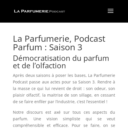
La Parfumerie, Podcast
Parfum : Saison 3
Démocratisation du parfum
et de l’olfaction
Après deux saisons à poser les bases, La Parfumerie
Podcast passe aux actes pour sa Saison 3. Rendre à
la masse ce qui lui revient de droit : son odeur, son
plaisir olfactif, la maitrise de son sillage, en cessant
de se faire enfiler par l’industrie, c’est l’essentiel !
Notre discours est axé sur tous ces aspects du
parfum. Une vision simpliste qui se veut
compréhensible et efficace. Pour se faire, on se