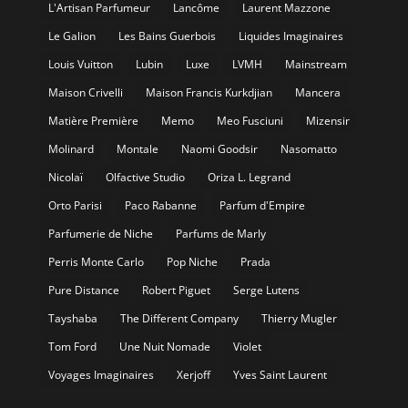
L'Artisan Parfumeur
Lancôme
Laurent Mazzone
Le Galion
Les Bains Guerbois
Liquides Imaginaires
Louis Vuitton
Lubin
Luxe
LVMH
Mainstream
Maison Crivelli
Maison Francis Kurkdjian
Mancera
Matière Première
Memo
Meo Fusciuni
Mizensir
Molinard
Montale
Naomi Goodsir
Nasomatto
Nicolaï
Olfactive Studio
Oriza L. Legrand
Orto Parisi
Paco Rabanne
Parfum d'Empire
Parfumerie de Niche
Parfums de Marly
Perris Monte Carlo
Pop Niche
Prada
Pure Distance
Robert Piguet
Serge Lutens
Tayshaba
The Different Company
Thierry Mugler
Tom Ford
Une Nuit Nomade
Violet
Voyages Imaginaires
Xerjoff
Yves Saint Laurent