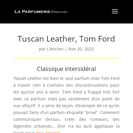
Tuscan Leather, Tom Ford
par
L'Ancien
|
Nov 20, 2025
Classique intersidéral
Tuscan Leather
est bien le seul parfum chez Tom Ford
à n’avoir rien à craindre des discontinuations pour
les quinze ans à venir. Tom Ford a frappé très fort
avec ce parfum mais pas seulement d’un point de
vue olfactif. Il a servi de leçon, d’exemple de ce qu’on
pouvait faire d’un parfum étiqueté “privé”. Comment
communiquer dessus, créer des rumeurs, des
légendes urbaines… Dior n’a eu qu’à appliquer la
leçon pour
Bois d’Argent
.