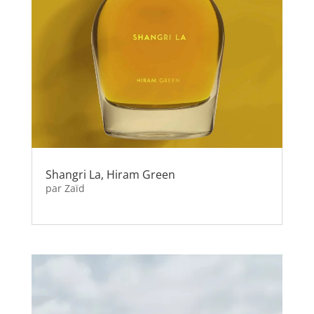
Shangri La, Hiram Green
par
Zaïd