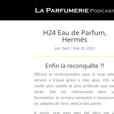
H24 Eau de Parfum,
Hermès
par
Zaïd
|
Nov 20, 2025
Enfin la reconquête ?!
Efficace et reconnaissable, pour le coup cett
version a trouvé grâce à mes yeux.
Elle s
révèle plus subtile et plus profonde que so
aînée. Elle est intéressante dans s
formulation et arrivera sûrement à convaincr
les adeptes de
Terre
, dont je fais partie.
À sentir, que vous ayez été déçu par l