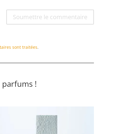
Soumettre le commentaire
aires sont traitées
.
 parfums !