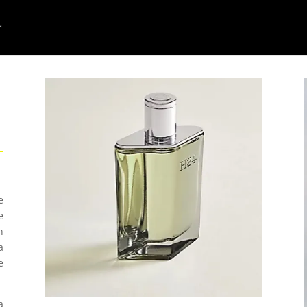
e
e
n
a
e
a