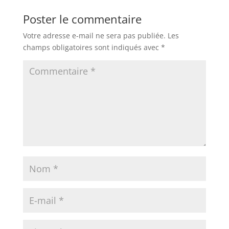
Ball-Trap Awards, Les finales du Millésime
2023
Juil 18, 2024
|
Actualité
,
Ball-Trap Awards
,
La
Newsletter Parfum (Archive)
Les Finales du Millésime 2023 des Ball-Traps
Awards du Parfum sont là ! Votez pour le
meilleur et le pire de la parfumerie…
« Entrées précédentes
Entrées suivantes »