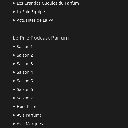
L’équipe de La Parfumerie Podcast à souvent besoin
de grosses doses d’énergie, un café nous ferait
plaisir !
La Parfumerie
Politique de confidentialité
Mentions Légales
Nous contacter
Pros
Connexion
Crédo
À Propos de Parfum
Créativité en Parfumerie (Manifeste)
Les Grandes Gueules du Parfum