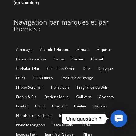
Parfums au crible
Extraits de Parfums (blog)
Ball-Trap Awards
La Newsletter (archives)
La Newsletter Épicée
Email :
Prénom :
Contact
Une question ?
Us
(
en savoir +
)