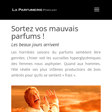
Sortez vos mauvais
parfums !
Les beaux jours arrivent
Les horribles saisons du parfums semblent être
genrées. L’hiver voit les sucrailles hyperglycémiques
des femmes nous asphyxier. Quand aux hommes,
l’été révèle ses plus infâmes productions de bois
ambrés pour qu’ils se sentent « frais ».