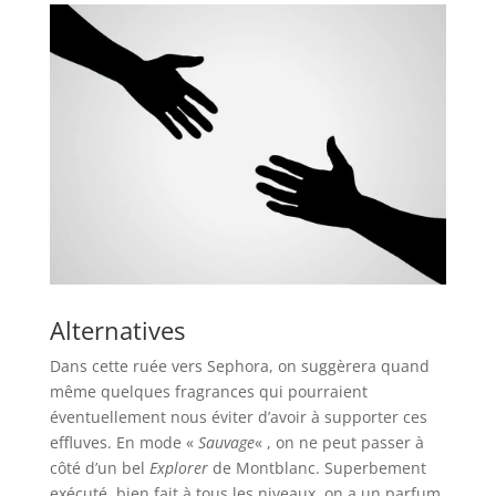
Alternatives
Dans cette ruée vers Sephora, on suggèrera quand
même quelques fragrances qui pourraient
éventuellement nous éviter d’avoir à supporter ces
effluves. En mode «
Sauvage
« , on ne peut passer à
côté d’un bel
Explorer
de Montblanc. Superbement
exécuté, bien fait à tous les niveaux, on a un parfum