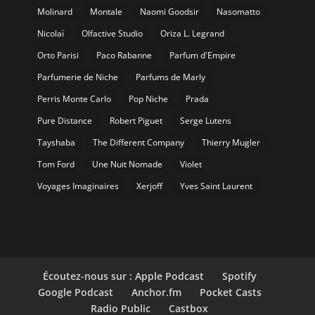
Molinard
Montale
Naomi Goodsir
Nasomatto
Nicolaï
Olfactive Studio
Oriza L. Legrand
Orto Parisi
Paco Rabanne
Parfum d'Empire
Parfumerie de Niche
Parfums de Marly
Perris Monte Carlo
Pop Niche
Prada
Pure Distance
Robert Piguet
Serge Lutens
Tayshaba
The Different Company
Thierry Mugler
Tom Ford
Une Nuit Nomade
Violet
Voyages Imaginaires
Xerjoff
Yves Saint Laurent
Écoutez-nous sur : Apple Podcast
Spotify
Google Podcast
Anchor.fm
Pocket Casts
Radio Public
Castbox