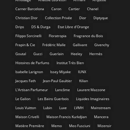
Carner Barcelona
Caron
Cartier
Chanel
Christian Dior
Collection Privée
Dior
Diptyque
Drips
DS & Durga
Etat Libre d'Orange
Filippo Sorcinelli
Floratropia
Fragrance du Bois
Frapin & Cie
Frédéric Malle
Gallivant
Givenchy
Goutal
Gucci
Guerlain
Heeley
Hermès
Histoires de Parfums
Institut Très Bien
Isabelle Larignon
Issey Miyake
IUNX
Jacques Fath
Jean-Paul Gaultier
Kilian
L'Artisan Parfumeur
Lancôme
Laurent Mazzone
Le Galion
Les Bains Guerbois
Liquides Imaginaires
Louis Vuitton
Lubin
Luxe
LVMH
Mainstream
Maison Crivelli
Maison Francis Kurkdjian
Mancera
Matière Première
Memo
Meo Fusciuni
Mizensir