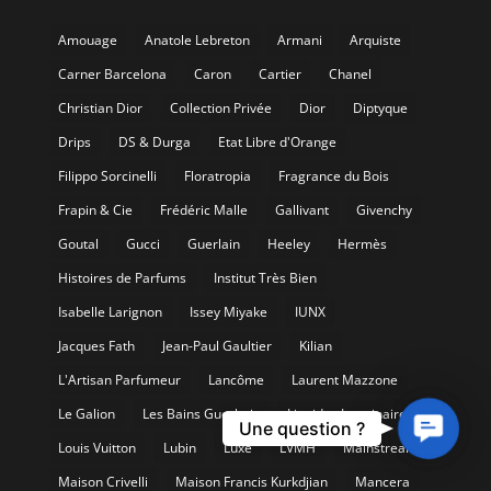
Amouage
Anatole Lebreton
Armani
Arquiste
Carner Barcelona
Caron
Cartier
Chanel
Christian Dior
Collection Privée
Dior
Diptyque
Drips
DS & Durga
Etat Libre d'Orange
Filippo Sorcinelli
Floratropia
Fragrance du Bois
Frapin & Cie
Frédéric Malle
Gallivant
Givenchy
Goutal
Gucci
Guerlain
Heeley
Hermès
Histoires de Parfums
Institut Très Bien
Isabelle Larignon
Issey Miyake
IUNX
Jacques Fath
Jean-Paul Gaultier
Kilian
L'Artisan Parfumeur
Lancôme
Laurent Mazzone
Le Galion
Les Bains Guerbois
Liquides Imaginaires
Contact
Une question ?
Louis Vuitton
Lubin
Luxe
LVMH
Mainstream
Us
Maison Crivelli
Maison Francis Kurkdjian
Mancera