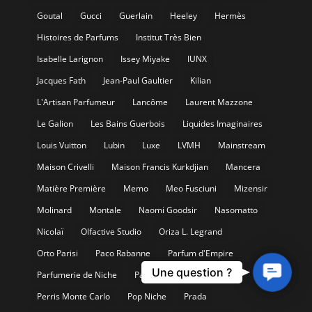
Goutal
Gucci
Guerlain
Heeley
Hermès
Histoires de Parfums
Institut Très Bien
Isabelle Larignon
Issey Miyake
IUNX
Jacques Fath
Jean-Paul Gaultier
Kilian
L'Artisan Parfumeur
Lancôme
Laurent Mazzone
Le Galion
Les Bains Guerbois
Liquides Imaginaires
Louis Vuitton
Lubin
Luxe
LVMH
Mainstream
Maison Crivelli
Maison Francis Kurkdjian
Mancera
Matière Première
Memo
Meo Fusciuni
Mizensir
Molinard
Montale
Naomi Goodsir
Nasomatto
Nicolaï
Olfactive Studio
Oriza L. Legrand
Orto Parisi
Paco Rabanne
Parfum d'Empire
Contact
Une question ?
Parfumerie de Niche
Parfums de Marly
Us
Perris Monte Carlo
Pop Niche
Prada