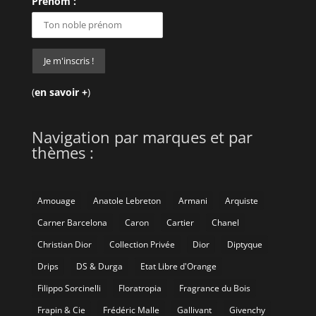
Prénom :
(
en savoir +
)
Navigation par marques et par
thèmes :
Amouage
Anatole Lebreton
Armani
Arquiste
Carner Barcelona
Caron
Cartier
Chanel
Christian Dior
Collection Privée
Dior
Diptyque
Drips
DS & Durga
Etat Libre d'Orange
Filippo Sorcinelli
Floratropia
Fragrance du Bois
Frapin & Cie
Frédéric Malle
Gallivant
Givenchy