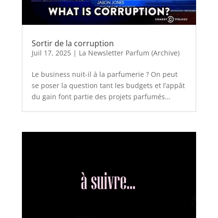
Sortir de la corruption
Juil 17, 2025
|
La Newsletter Parfum (Archive)
Le business nuit-il à la parfumerie ? On peut
se poser la question tant les budgets et l’appât
du gain font partie des projets parfumés…