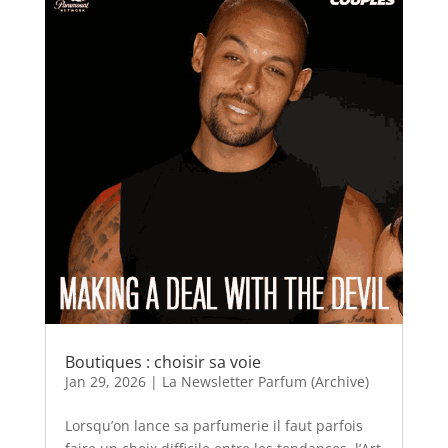
Boutiques : choisir sa voie
Jan 29, 2026
|
La Newsletter Parfum (Archive)
Lorsqu’on lance sa parfumerie il faut parfois