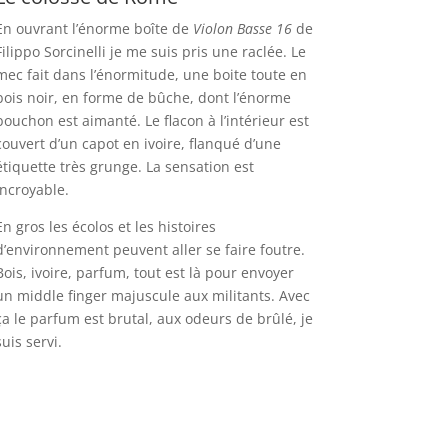
En ouvrant l’énorme boîte de
Violon Basse 16
de
Filippo Sorcinelli je me suis pris une raclée. Le
mec fait dans l’énormitude, une boite toute en
bois noir, en forme de bûche, dont l’énorme
bouchon est aimanté. Le flacon à l’intérieur est
couvert d’un capot en ivoire, flanqué d’une
étiquette très grunge. La sensation est
incroyable.
En gros les écolos et les histoires
d’environnement peuvent aller se faire foutre.
Bois, ivoire, parfum, tout est là pour envoyer
un middle finger majuscule aux militants. Avec
ça le parfum est brutal, aux odeurs de brûlé, je
suis servi.