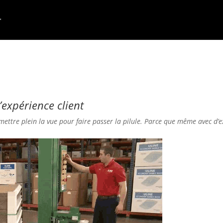
’expérience client
mettre plein la vue pour faire passer la pilule. Parce que même avec d’e