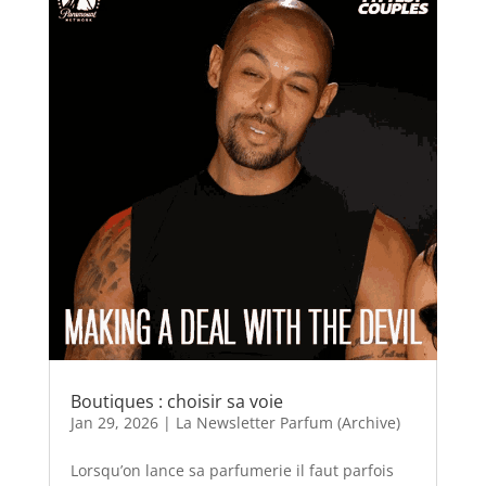
Boutiques : choisir sa voie
Jan 29, 2026
|
La Newsletter Parfum (Archive)
Lorsqu’on lance sa parfumerie il faut parfois