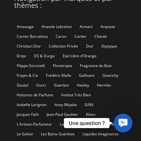
thèmes :
Amouage
Anatole Lebreton
Armani
Arquiste
Carner Barcelona
Caron
Cartier
Chanel
Christian Dior
Collection Privée
Dior
Diptyque
Drips
DS & Durga
Etat Libre d'Orange
Filippo Sorcinelli
Floratropia
Fragrance du Bois
Frapin & Cie
Frédéric Malle
Gallivant
Givenchy
Goutal
Gucci
Guerlain
Heeley
Hermès
Histoires de Parfums
Institut Très Bien
Isabelle Larignon
Issey Miyake
IUNX
Jacques Fath
Jean-Paul Gaultier
Kilian
Contact
Une question ?
L'Artisan Parfumeur
Lancôme
Laurent Mazzone
Us
Le Galion
Les Bains Guerbois
Liquides Imaginaires