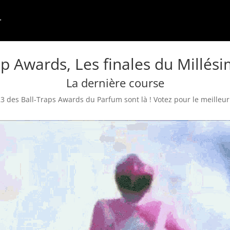
ap Awards, Les finales du Millés
La dernière course
3 des Ball-Traps Awards du Parfum sont là ! Votez pour le meilleur