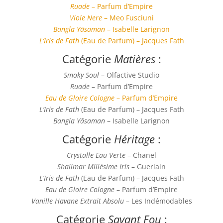
Ruade
– Parfum d’Empire
Viole Nere
– Meo Fusciuni
Bangla Yāsaman
– Isabelle Larignon
L’Iris de Fath
(Eau de Parfum) – Jacques Fath
Catégorie
Matières
:
Smoky Soul
– Olfactive Studio
Ruade
– Parfum d’Empire
Eau de Gloire Cologne
– Parfum d’Empire
L’Iris de Fath
(Eau de Parfum) – Jacques Fath
Bangla Yāsaman
– Isabelle Larignon
Catégorie
Héritage
:
Crystalle Eau Verte
– Chanel
Shalimar Millésime Iris
– Guerlain
L’Iris de Fath
(Eau de Parfum) – Jacques Fath
Eau de Gloire Cologne
– Parfum d’Empire
Vanille Havane Extrait Absolu
– Les Indémodables
Catégorie
Savant Fou
: