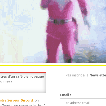
Pas inscrit à la
Newslette
litres d’un café bien opaque
letter !
Email :
otre Serveur
Discord
, on
affronte, on s’engueule, bref