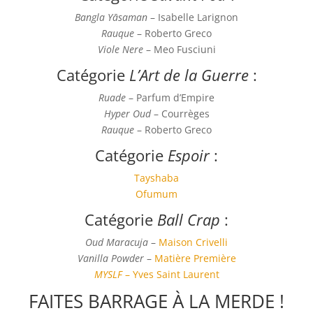
Bangla Yāsaman
– Isabelle Larignon
Rauque
– Roberto Greco
Viole Nere
– Meo Fusciuni
Catégorie
L’Art de la Guerre
:
Ruade
– Parfum d’Empire
Hyper Oud
– Courrèges
Rauque
– Roberto Greco
Catégorie
Espoir
:
Tayshaba
Ofumum
Catégorie
Ball Crap
:
Oud Maracuja
–
Maison Crivelli
Vanilla Powder
–
Matière Première
MYSLF
– Yves Saint Laurent
FAITES BARRAGE À LA MERDE !