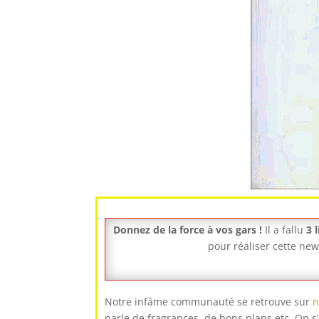
Donnez de la force à vos gars !
Il a fallu
3 
pour réaliser cette news
Notre infâme communauté se retrouve sur
n
parle de fragrances, de bons plans etc. On s’