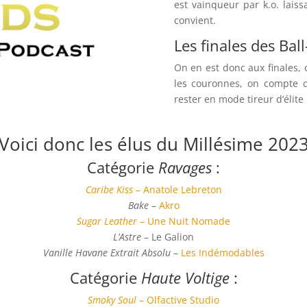
est vainqueur par k.o. laiss
convient.
Les finales des Ba
On en est donc aux finales, 
les couronnes, on compte d
rester en mode tireur d’élite 
Voici donc les élus du Millésime 202
Catégorie
Ravages
:
Caribe Kiss
– Anatole Lebreton
Bake
–
Akro
Sugar Leather
– Une Nuit Nomade
L’Astre
– Le Galion
Vanille Havane Extrait Absolu
–
Les Indémodables
Catégorie
Haute Voltige
:
Smoky Soul
– Olfactive Studio