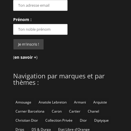
Prénom :
(
en savoir +
)
Navigation par marques et par
thèmes :
Amouage
Anatole Lebreton
Armani
Arquiste
Carner Barcelona
Caron
Cartier
Chanel
Christian Dior
Collection Privée
Dior
Diptyque
Drips
DS & Durga
Etat Libre d'Orange