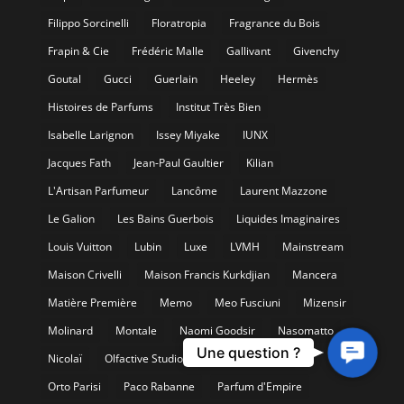
Filippo Sorcinelli
Floratropia
Fragrance du Bois
Frapin & Cie
Frédéric Malle
Gallivant
Givenchy
Goutal
Gucci
Guerlain
Heeley
Hermès
Histoires de Parfums
Institut Très Bien
Isabelle Larignon
Issey Miyake
IUNX
Jacques Fath
Jean-Paul Gaultier
Kilian
L'Artisan Parfumeur
Lancôme
Laurent Mazzone
Le Galion
Les Bains Guerbois
Liquides Imaginaires
Louis Vuitton
Lubin
Luxe
LVMH
Mainstream
Maison Crivelli
Maison Francis Kurkdjian
Mancera
Matière Première
Memo
Meo Fusciuni
Mizensir
Molinard
Montale
Naomi Goodsir
Nasomatto
Contact
Une question ?
Nicolaï
Olfactive Studio
Oriza L. Legrand
Us
Orto Parisi
Paco Rabanne
Parfum d'Empire