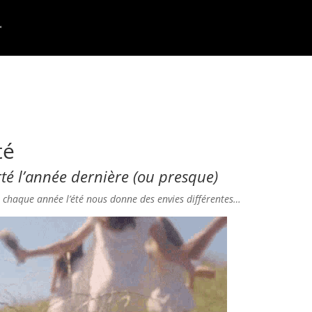
té
rté l’année dernière (ou presque)
t chaque année l’été nous donne des envies différentes…