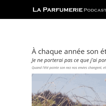
À chaque année son é
Je ne porterai pas ce que j’ai po
Quand l’été pointe son nez nos envies changent, e