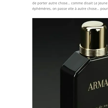
de porter autre chose… comme disait Le Jeune 
éphémères, on passe vite à autre chose… pour 