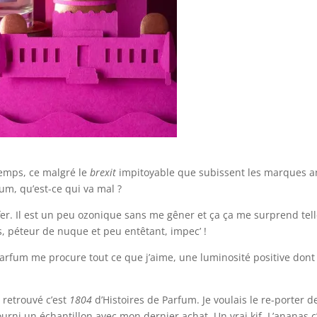
temps, ce malgré le
brexit
impitoyable que subissent les marques ang
fum, qu’est-ce qui va mal ?
er. Il est un peu ozonique sans me gêner et ça ça me surprend tell
, péteur de nuque et peu entêtant, impec’ !
parfum me procure tout ce que j’aime, une luminosité positive dont 
 retrouvé c’est
1804
d’Histoires de Parfum. Je voulais le re-porter
urni un échantillon avec mon dernier achat. Un vrai kif. L’ananas c’