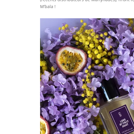
M’bala !