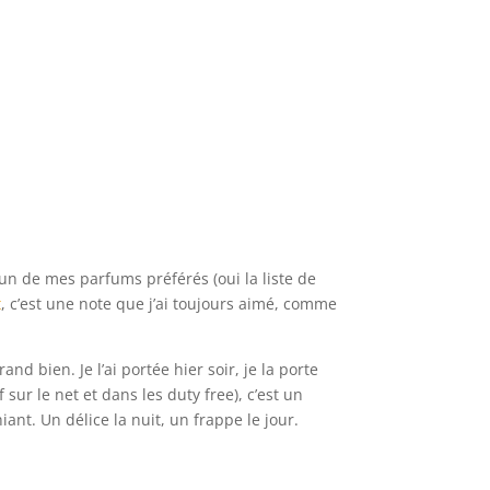
t un de mes parfums préférés (oui la liste de
t
, c’est une note que j’ai toujours aimé, comme
d bien. Je l’ai portée hier soir, je la porte
sur le net et dans les duty free), c’est un
ant. Un délice la nuit, un frappe le jour.