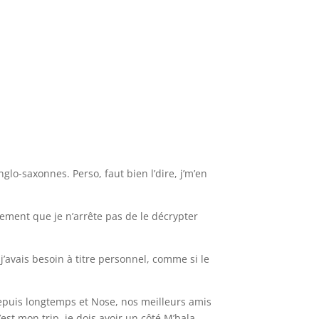
lo-saxonnes. Perso, faut bien l’dire, j’m’en
ement que je n’arrête pas de le décrypter
j’avais besoin à titre personnel, comme si le
 depuis longtemps et Nose, nos meilleurs amis
est mon trip, je dois avoir un côté M’bala