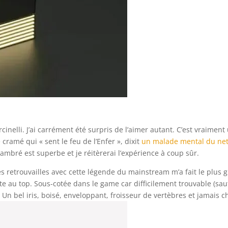
rcinelli. J’ai carrément été surpris de l’aimer autant. C’est vraimen
cramé qui « sent le feu de l’Enfer », dixit
un malade mental du ne
ambré est superbe et je réitèrerai l’expérience à coup sûr.
 retrouvailles avec cette légende du mainstream m’a fait le plus gran
te au top. Sous-cotée dans le game car difficilement trouvable (sauf 
Un bel iris, boisé, enveloppant, froisseur de vertèbres et jamais chi