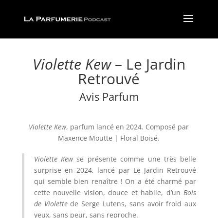
Violette Kew
– Le Jardin
Retrouvé
Avis Parfum
Violette Kew
, parfum lancé en 2024. Composé par
Maxence Moutte
|
Floral Boisé
.
Violette Kew
se présente comme une très belle
surprise en 2024, lancé par Le Jardin Retrouvé
qui semble bien renaître ! On a été charmé par
cette nouvelle vision, douce et habile, d’un
Bois
de Violette
de Serge Lutens, sans avoir froid aux
yeux, sans peur, sans reproche.