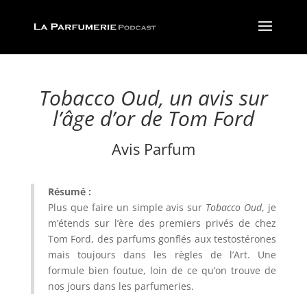
Tobacco Oud, un avis sur
l’âge d’or de Tom Ford
Avis Parfum
Résumé :
Plus que faire un simple avis sur
Tobacco Oud
, je
m’étends sur l’ère des premiers privés de chez
Tom Ford, des parfums gonflés aux testostérones
mais toujours dans les règles de l’Art. Une
formule bien foutue, loin de ce qu’on trouve de
nos jours dans les parfumeries.