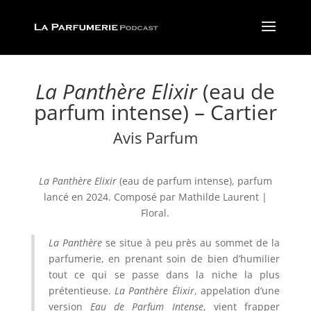
La Panthère Elixir
(eau de
parfum intense) – Cartier
Avis Parfum
La Panthère Elixir
(eau de parfum intense), parfum
lancé en 2024.
Composé par Mathilde Laurent
|
Floral.
La Panthère
se situe à peu près au sommet de la
parfumerie, en prenant soin de bien d’humilier
tout ce qui se passe dans la niche la plus
prétentieuse.
La Panthère Élixir
, appelation d’une
version
Eau de Parfum Intense
, vient frapper