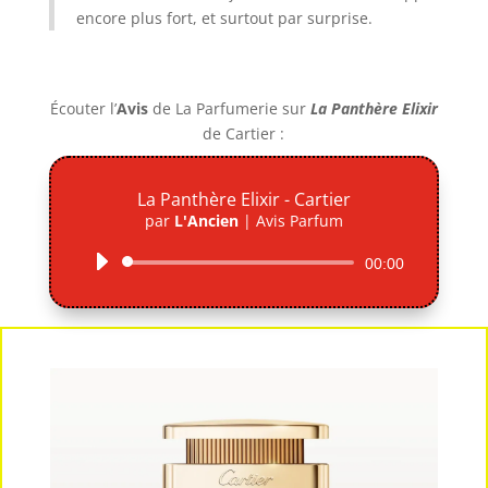
encore plus fort, et surtout par surprise.
Écouter l’
Avis
de La Parfumerie
sur
La Panthère Elixir
de Cartier :
La Panthère Elixir - Cartier
par
L'Ancien
|
Avis Parfum
Lecteur
00:00
audio