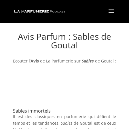
Avis Parfum : Sables de
Goutal
Écouter l’
Avis
de La Parfumerie
sur
Sables
de Goutal :
Sables immortels
Il est des classiques en parfumerie qui défient le
temps et les tendances,
Sables
de Goutal est de ceux